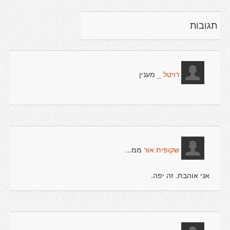
תגובות
מענין
רויטל _
ממ...
שקופית אור
אני אוהבת. זה יפה.