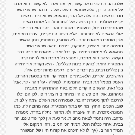
שלנו. הבית השני נראה קשור, אך עם זאת - לא קשור. הוא מדבר
על אותה הדרך, אלא שמהצד העולה שלה - נדמה שהאני השר
נזכר ברגעים בהם עלה אל ההר, מהעמק שהוא ביתו. רגעים
יקרים שחלפו - נותן הרגשה של 'התבזבזו'. כל אותם רגעים
שהתבזבזו כביכול, נתעטפו במסגרת זהב - זהב הוא דבר יקר.
אולי הרגעים לא נתבזבזו - אלא פשוט היו יקרים, ועברו בנעימים,
ולכן מוסגרו במסגרת זהב - לא מוסגרו, נתעטפו, נותן הרגשה
חמימה יותר, אישית, מחבקת, ביתית. נראה שהאני השר
מתגעגע לחמימות ביתית. אך בכל זאת - מסגרת זהב זה דבר
נוקשה. הזהב הוא מתכת, ומטבע כל מתכת הוא להיות קרה.
המסגרת הזאת 'בוהקת בינות לצללים'. - היא נקודת אור יחידה
בין צללים רבים, בין דברים רעים, רגעים פחות יפים אולי,
החשוכים, הקרים, הלא-ביתיים. תמיד קר יותר בפסגת ההרים.
העמק מסמל את הבית והחמימות. למעלה - על ההר - קר. אבל
בכל זאת, הרגעים היקרים חלפו בעת ההתרחקות מהבית
ומהחום, אולי הם פשוט היו מיוחדים ויוצאי דופן, לכן הם יכלו
להיכנס לתוך מסגרת זהובה, שמאירה את העולם שמחוץ לבית,
שוב, הפנים והחוץ. מה יש בתוך המסגרת, ומה מחוצה לה. כמו
תמונת-מזכרת, חוויה שעברה ולא תחזור, נתלה בחדר, מסגרת
מזהב. היה נחמד לצאת מהבית, אך כעת אין לכך עוד טעם. הרי
בבית, אחרי ככלות הכל, תמיד הכי חמים, וזהו המקום אליו
תמיד חוזרים. (אך, לו לא היכרנו את קורות חייו של המשורר