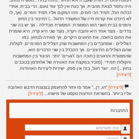
היה נחמד לצאת מהבית, אך כעת אין לכך עוד טעם. הרי בבית, אחרי
ככלות הכל, תמיד הכי חמים, וזהו המקום אליו תמיד חוזרים. (אך, לו
לא היכרנו את קורות חייו של המשורר הדגול...) החיבור בין החוץ
והפנים בבית השני הוא המסגרת. המסגרת מבדילה - אך יש בה שני
צדדים - מצד אחד היא זהובה ויקרה, מצד שני היא קרה. היא שומרת
את החום בתוכה, את הרגעים היקרים, אך מאירה לבחוץ. כמו
הצלילים - שמחברים בין המחשבות שהן הצלילים הפנימיים, לקולות,
שהם הצלילים החיצוניים. אך ההבדל בין שני הדברים הוא,
שהמסגרת והרגעים בתוכה הם 'רגעיים' יותר. הניגוד בין המחשבות
והקולות תמידי. [מזכיר במקצת את האווירה של אלתרמן בכוכבים
בחוץ...] הה. יוצר דגול, בזה אין ספק. ישירות ליצירות האהודות.
[ליצירה]
[ליצירה]
"הו, רן.." אמר פו וחזר להתעמק בצנצנת הדבש האהובה
עליו ביותר. בהשראת הודעות טקסט של מישהו...
[ליצירה]
התחברות