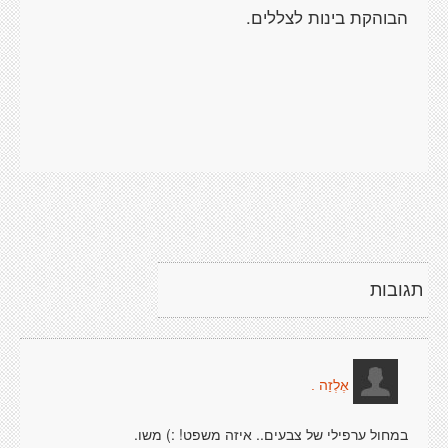
תגובות
אֶלְזַה .
במחול ערפילי של צבעים.. איזה משפט! :) משו.