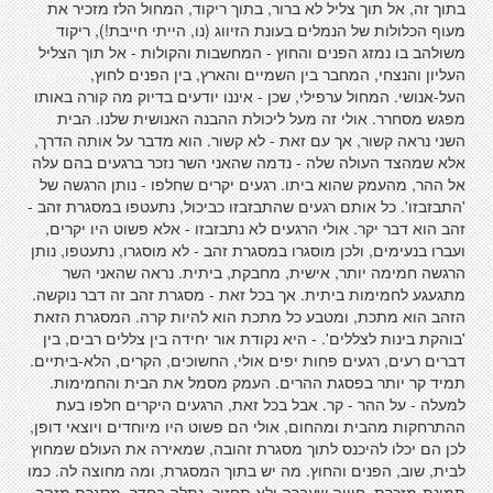
בתוך זה, אל תוך צליל לא ברור, בתוך ריקוד, המחול הלז מזכיר את
מעוף הכלולות של הנמלים בעונת הזיווג (נו, הייתי חייבת!), ריקוד
משולהב בו נמזג הפנים והחוץ - המחשבות והקולות - אל תוך הצליל
העליון והנצחי, המחבר בין השמיים והארץ, בין הפנים לחוץ,
העל-אנושי. המחול ערפילי, שכן - איננו יודעים בדיוק מה קורה באותו
מפגש מסחרר. אולי זה מעל ליכולת ההבנה האנושית שלנו. הבית
השני נראה קשור, אך עם זאת - לא קשור. הוא מדבר על אותה הדרך,
אלא שמהצד העולה שלה - נדמה שהאני השר נזכר ברגעים בהם עלה
אל ההר, מהעמק שהוא ביתו. רגעים יקרים שחלפו - נותן הרגשה של
'התבזבזו'. כל אותם רגעים שהתבזבזו כביכול, נתעטפו במסגרת זהב -
זהב הוא דבר יקר. אולי הרגעים לא נתבזבזו - אלא פשוט היו יקרים,
ועברו בנעימים, ולכן מוסגרו במסגרת זהב - לא מוסגרו, נתעטפו, נותן
הרגשה חמימה יותר, אישית, מחבקת, ביתית. נראה שהאני השר
מתגעגע לחמימות ביתית. אך בכל זאת - מסגרת זהב זה דבר נוקשה.
הזהב הוא מתכת, ומטבע כל מתכת הוא להיות קרה. המסגרת הזאת
'בוהקת בינות לצללים'. - היא נקודת אור יחידה בין צללים רבים, בין
דברים רעים, רגעים פחות יפים אולי, החשוכים, הקרים, הלא-ביתיים.
תמיד קר יותר בפסגת ההרים. העמק מסמל את הבית והחמימות.
למעלה - על ההר - קר. אבל בכל זאת, הרגעים היקרים חלפו בעת
ההתרחקות מהבית ומהחום, אולי הם פשוט היו מיוחדים ויוצאי דופן,
לכן הם יכלו להיכנס לתוך מסגרת זהובה, שמאירה את העולם שמחוץ
לבית, שוב, הפנים והחוץ. מה יש בתוך המסגרת, ומה מחוצה לה. כמו
תמונת-מזכרת, חוויה שעברה ולא תחזור, נתלה בחדר, מסגרת מזהב.