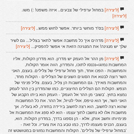
[ליצירה]
במחול ערפילי של צבעים.. איזה משפט! :) משו.
[ליצירה]
[ליצירה]
בס'ד מוחשי ביותר. אפשר לחוש ממש..
[ליצירה]
[ליצירה]
מדהים איך כל מחשבה אפשר לתאר בצליל... גם לשיר
שלך יש מנגינה! את המנגינה הזאת אי אפשר להפסיק...
[ליצירה]
[ליצירה]
מן ההר אל העמק יש מדרון. הוא מדרון הקולות, אליו
המחשבות נמזגו=נכנסו לתוכו, והמדרון, הווה אומר הקולות,
והמחשבות - הפכו אחד, תוך מחול ערפילי של צלילים. בעצם, האני
השר רוצה לבטא את הסוגים השונים של הצלילים - הקולות מחד,
והמחשבות מאידך. גם המחשבות הן צליל, בעצם. צליל פנימי של
הנפש. הקולות הם הצלילים החיצוניים, כמו שהמדרון בין ההר לעמק
נמצא בחוץ. 'בשובי מן ההר אל העמק' - העמק הוא ביתו הקבוע של
האני השר, אך הוא טיפס, אולי לטיול, אל ההר. את כל המחשבות
שהוא רצה לחשוב, הוא רצה לחשוב בירידה בחזרה, לא בעליה. אך
מחשבות אלו לא נחשבו לתוך עצמו - הוא לא ספג את המחשבות אל
פנימיותו וחשב אותן, אלא - הן נספגו בדרך, במדרון הקולות. הוא,
בעצם, הכניס מעצמו לדרך, כמו טבע בה את צעדיו. וכל זאת -
'במחול ערפילי של צלילים'. הקולות והמחשבות נמזגים במטושטש זה