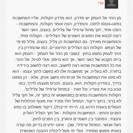
עדי .
מן ההר אל העמק יש מדרון. הוא מדרון הקולות, אליו המחשבות
נמזגו=נכנסו לתוכו, והמדרון, הווה אומר הקולות, והמחשבות -
הפכו אחד, תוך מחול ערפילי של צלילים. בעצם, האני השר
רוצה לבטא את הסוגים השונים של הצלילים - הקולות מחד,
והמחשבות מאידך. גם המחשבות הן צליל, בעצם. צליל פנימי
של הנפש. הקולות הם הצלילים החיצוניים, כמו שהמדרון בין
ההר לעמק נמצא בחוץ. 'בשובי מן ההר אל העמק' - העמק הוא
ביתו הקבוע של האני השר, אך הוא טיפס, אולי לטיול, אל ההר.
את כל המחשבות שהוא רצה לחשוב, הוא רצה לחשוב בירידה
בחזרה, לא בעליה. אך מחשבות אלו לא נחשבו לתוך עצמו - הוא
לא ספג את המחשבות אל פנימיותו וחשב אותן, אלא - הן נספגו
בדרך, במדרון הקולות. הוא, בעצם, הכניס מעצמו לדרך, כמו
טבע בה את צעדיו. וכל זאת - 'במחול ערפילי של צלילים'.
הקולות והמחשבות נמזגים במטושטש זה בתוך זה, אל תוך צליל
לא ברור, בתוך ריקוד, המחול הלז מזכיר את מעוף הכלולות של
הנמלים בעונת הזיווג (נו, הייתי חייבת!), ריקוד משולהב בו נמזג
הפנים והחוץ - המחשבות והקולות - אל תוך הצליל העליון
והנצחי, המחבר בין השמיים והארץ, בין הפנים לחוץ,
העל-אנושי. המחול ערפילי, שכן - איננו יודעים בדיוק מה קורה
באותו מפגש מסחרר. אולי זה מעל ליכולת ההבנה האנושית