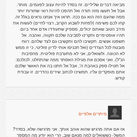
מביאה דברים שליליים. זה בסדר להיות עצוב לפעמים. מותר.
אבל אל תעשו מזה תורה ואל תהפכו להיות רואי שחורות יותר
ממה שהעם הזה הוא גם ככה. תראו איך אנחנו נראים בגלל זה.
קחו לכם משימה (לפחות לשבוע הקרוב, רצוי לחיים) לעשות את
מירב הטוב שאתם יכולים, מספיק שתעודדו אדם אחד ביום.
תהיו אופטימיים ותקרינו לסביבה שלכם תקווה, ואהבה. אל
תשפטו אנשים. תקשיבו להם ותקשיבו גם לצד שלהם. רווח
מובטח לכל הצדדים (ואל תכניסו אותי לדיון פוליטי, כי זו ממש
לא הכוונה. ולשואלים, אני לא מתערבת פוליטית. מהסיבות
הנ"ל). ואני אסכם את מגילת האסתר ממה שהתחלנו. לכולכם:
אל תטילו ספק באהבת ה', אבל אל תתנו בה את האושר שלכם.
אתם מופקדים עליו. תמשיכו לכתוב שירים נהדרים. זו עבודת
קודש.
מיתרים אלפיים
אז אם אתה מרגיש שהוא אוהב אותך, אני מרגישה שלא. בסדר?
המשל- כששואלים למה מנאם שוב, הרי הוא יודע מה המספר