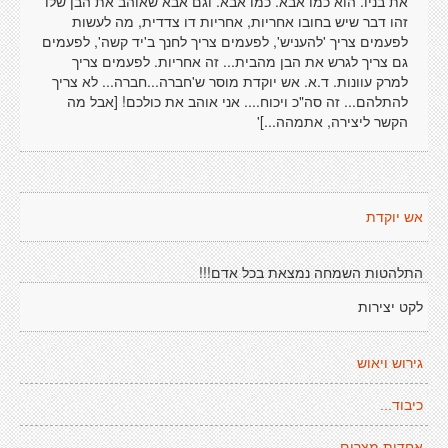
את בניו. הוא כמו אבא. כמו אבא. וגם אבא שאוהב את הבן שלו
זהו דבר שיש בחובו אחריות, אחריות דו צדדית, מה לעשות
לפעמים צריך 'להעניש', לפעמים צריך לחנך ב'יד קשה', לפעמים
גם צריך לגרש את הבן מהבית... זה אחריות. לפעמים צריך
למרק עוונות. ד.א. אש יוקדת מוסר ש'חברה...חברה... לא צריך
להתלהם... זה סה"כ ויכוח.... אני אוהב את כולכם! [אבל מה
הקשר ליצירה, אתמהה...]'
אש יוקדת
התלהטות השמחה נמצאת בכל אדם!!!
לקט יצירות
גירוש ויאוש
כיבוד...
אחדות מצרים