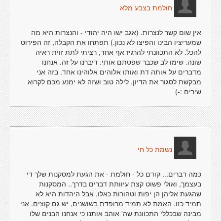
חולמת בצבע מלא
אין שום קשר לנצרות. (אגב ישו היה יהודי - והנצרות היא מה
שמעריציו הבינו והפיצו לא נכון.) תפתחו את הקבלה, זה הפירוט
להכל. לא התכוונתי להרגיז אף אחד, רציתי לתת זוית ראיה
שונה. שימו לב שכבר שפטתם אותי. דיברנו על זה. אנחנו
מדברים על אותה דת ואותו אלוהים אלוהינו אחד. בזה אני
מבקשת לסגור את הדיון. לילה טוב ושזה לא ימנע מכם לקרוא
שירים :-)
נשמת כל חי
כמה דברים... קודם כל - חולמת - את הגעת למסקנות שלך די
בעצמך, ואולי פשוט קצת עיוותת דברים בדרך.. המסקנות
שהגעת אליהן הן יפות וטהורות כאלו, אבל היהדות היא לא
תמיד כזו. האמת לא תמיד מרופדת בשושנים, יש גם קוצים. אני
מבינה שבכללי התכוונת שה' אוהב אותנו כי אנחנו הבנים שלו