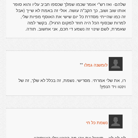
שלהם- ואז רש"י אומר שכמו שמלך שכספו חביב עליו והוא סופר
אותו שוב ושוב, כך הקב"ה עושה. אולי זה באמת לא שייך (אבל
זה כמו שהייתי מסדרת כל יום שישי את האוסף מפיות שלי,
למרות שבסוף הכל היה חוזר למקום הרגיל). בקשר למה
שאמרת, לשם שינוי זה נשמע די חכם, אני אחשוב. תודה.
**
לומשנה גמלו
רו, את שלי אמרתי. מסרישי. נשמת, זה בכלל לא שלך, זה של
וינטו ויד הנפץ!
נשמת כל חי
לא לא לא... תשאל את צבי מה הכינוי שלי באייסיקיו...