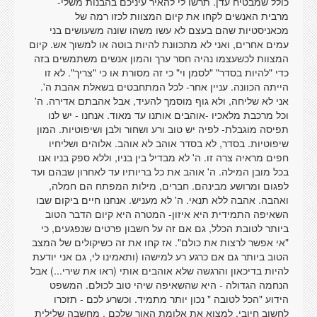
כולל שמבטיח עדן. תרשו לי להאיר עיניכם בהבנות משלי-
מרבית האנשים לקחו את קיום המצוות לכזו רמה של
מכאניסטיות שהם בעצם לא עשו משהו שונה משעושים בני
עמים אחרים, ואני לא מתכוונת להיות בוטה או למשוך אש. קיום
המצוות לכשעצמו נהיה חסר ערך והמון אנשים משתמשים בזה
כדי "להיות בסדר" "לסמן וי" כי זה מסורת או כי "צריך". לא זו
הייתה הכוונה. עניין אחר- לכל המתחבטים בשאלת אהבת ה'.
אני לא שליחה, ולא גוף מוסמך להעיד, אבל אהבתם אדירה. ה'
וכל מרכבת מלאכיו -אוהבים אותנו עד מאוד. אנחנו - יש לנו
תפיסה מוגבלת- לפיה יש טוב ורע ושחור ולבן ושיפוטיות. המון
שיפוטיות. בסדר, לא בסדר אוהב לא אוהב. אלוהים ושליחיו
חפים מראיה צרה זו. ה' לא מבדיל בין בניו, וללא ספק בניו אנו
בכל מובן המילה. ה' אוהב את כל בריותיו עד לאחרון שבהם ועד
לפגום ומרושע מבינהם. חברים, מילות המפתח הם חמלה,
ואהבה. אהבה ללא תנאי. ה' לא מעניש. אנחנו חיים ביקום שבו
השאיפה התמידית היא איזון- המטרה היא קיום הדבר הטוב
ביותר לטובת הכלל, גם אם זה על חשבון פרטים שנפגעים, כי
"אי אפשר לרצות את כולם". אז קחו את זה כשיקולים של המצב
הטוב ביותר גם אם כרגע רע למישהו (ותאמינו לי, גם אני יודעת
להיות בדיכאון והרגשה שלא אוהבים אותי (ראו את שירי...) אבל
הנחמה הגדולה - היא שהשאיפה שיהי טוב לכולם. המשפט
הידוע "הכל לטובה " נכון יותר מתמיד. וכשרע לכם - תזכרו
לחשוב חיובי. למצוא את אלומת האור שלכם . מחשבה שלילית