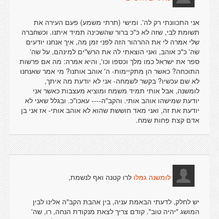
אני התכוונתי רק לה'. ומישי (תרתי משמע) פעם העירה את
תשומת לבי, שזה לא כ"כ ברור שהשכינה תמיד איתנו. וכשחברה
שלי אמרה לי את ההרהור הזה לפני זמן מה, איך אנחנו יודעים
שה' כ"כ אוהב, ואני הוצאתי לה את הרש"ים למינהם, על שה'
ספר את ישראל כמו מלך וכספו וכו', והיא אמרה: מה אם פרשות
התוכחה? כאשר הן מתקיימות- ה' אוהב אותנו? מי אמר שאנחנו
לא שם עכשיו? בקשר לשמחה- אני לא יודעת מה איתך,
לומשנה, אבל אותי תמיד משמח ומוציא מעצבות כאשר אני
יודעת שמישהו אוהב אותי. והקב"ה---- עאכו"כ. ובגלל שאני לא
יודעת את זה, ואני מאד חוששת שהוא לא אוהב אותי- אז אני בן
אדם קצת פחות שמח.
לרו קטנה ואף לנשמת,
לומשנה גמלו
יש לחלק, לדעתי הבאמת עניה, בין אהבת הקב"ה אלינו לבין
המושג "יהיה טוב". קודם צריך לצאת מנקודת הנחה, רו, שה'