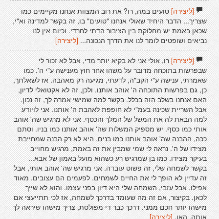
[ליצירה]
טועים במה, רו? את רוב המצוות אנחנו מקיימים כמו
שצריך... הדבר היחיד שאולי אנחנו "טועים" בו, זה בקשר למדינה וא"י,
שכאן באמת יש מחלוקת בין הציבור הדתי לחרדי. וכיום אין לנו
נביאים ושופטים לומר לנו את הדרך הנכונה...
[ליצירה]
[ליצירה]
רו, אולי אני לא בקיא יותר מדי, אבל לא זכור לי
שבפרשות בתוכחה מדובר על משהו אחר חוץ מענישה ע"י ה'. כמו
שאמרתי, ענישה ע"י הקב"ה, לדעתי, מגיעה רק מאהבה. אז לשאלתך,
כן, גם בפרשות התוכחה ה' אוהב אותנו. ולכן, זה לא אקטואלי לדיון,
האם אנחנו בשלב הזה בכלל. בקשר למה שמישי אמרה לך, זה נכון.
אבל השריית שכינה בעמ"י לא חופפת לאהבת ה' אותנו. אני לויודע
למה הבאת לה את המשל של המלך והכסף. אני לא מרגיש שה' אוהב
אותי כמו כסף. יש מספיק המשלות שה' אוהב אותנו כמו בניו. וסתם
ככה, ההבנה שה' אוהב אותנו כמו בנים, היא לא רק הבנה שמחייבת
מצידו של ה'. נראה לי שמי שמבין את זה באמת, מרגיש מחוייב
בעיקר מצידו. כמו בן שמרגיש רע כשהוא מועל באמון של אבא...
בקשר לשמחה שלי, זה פשוט עובדה. אני מרגיש שה' אוהב אותי, אבל
זה עדיין לא הופך לי את החיים לשמחים. לפעמים הם עצובים. מאוד
אפילו. אבל עזבי, השמחה שלי היא דיון בפני עצמו. והוא לא שייך
לכאן. בקיצור, אם זה מה שעומד בדרכך לשמחה, אז לכי תתייעצי אם
מישהו יותר חכם ממני. דרכך כבר די מפולסת, צריך מישהו שיראה לך
אותה. האו.
[ליצירה]