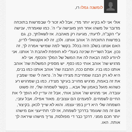
רו,
לומשנה גמלו
אולי אני לא בקיא יותר מדי, אבל לא זכור לי שבפרשות בתוכחה
מדובר על משהו אחר חוץ מענישה ע"י ה'. כמו שאמרתי, ענישה
ע"י הקב"ה, לדעתי, מגיעה רק מאהבה. אז לשאלתך, כן, גם
בפרשות התוכחה ה' אוהב אותנו. ולכן, זה לא אקטואלי לדיון,
האם אנחנו בשלב הזה בכלל. בקשר למה שמישי אמרה לך, זה
נכון. אבל השריית שכינה בעמ"י לא חופפת לאהבת ה' אותנו. אני
לויודע למה הבאת לה את המשל של המלך והכסף. אני לא
מרגיש שה' אוהב אותי כמו כסף. יש מספיק המשלות שה' אוהב
אותנו כמו בניו. וסתם ככה, ההבנה שה' אוהב אותנו כמו בנים,
היא לא רק הבנה שמחייבת מצידו של ה'. נראה לי שמי שמבין
את זה באמת, מרגיש מחוייב בעיקר מצידו. כמו בן שמרגיש רע
כשהוא מועל באמון של אבא... בקשר לשמחה שלי, זה פשוט
עובדה. אני מרגיש שה' אוהב אותי, אבל זה עדיין לא הופך לי את
החיים לשמחים. לפעמים הם עצובים. מאוד אפילו. אבל עזבי,
השמחה שלי היא דיון בפני עצמו. והוא לא שייך לכאן. בקיצור,
אם זה מה שעומד בדרכך לשמחה, אז לכי תתייעצי אם מישהו
יותר חכם ממני. דרכך כבר די מפולסת, צריך מישהו שיראה לך
אותה. האו.