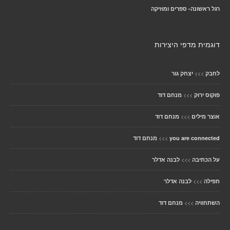
רגל ראשונה- ספרים ומוזיקה
דוגמית מדפי היצירות
>>>
לחבק
יצחק גור
>>>
פוקוס ירוק
מנחם דוד
>>>
אוצר מילים
מנחם דוד
>>>
you are connected
מנחם דוד
>>>
על הכתיבה
לבנה אדלר
>>>
תפילה
לבנה אדלר
>>>
השתחוויה
מנחם דוד