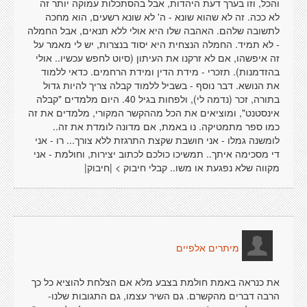
והכל, וזו בערך דעת היהדות, אבל בהסתכלות עמוקה יותר זה
לא ככה. זה לא שהוא שונא - ה' לא שונא רשעים, הוא מחכה
לתשובה שלהם. האהבה שלו היא אולי ללא תנאים, אבל החמלה
- לא תמיד. החמלה הנצחית היא יסוד בנצרות, יש לי מאמר על
זה איפשהו, אם לא זרקנו את העיתון (סיוט לחפש עכשיו.. אולי
בהזדמנות). תזכרי - מידת הדין ומידת הרחמים. כדאי ללמוד
את הנושא. דבר נוסף - בשביל ללמוד קבלה צריך להיות גדול
בתורה, זכר (נדמה לי), ולפחות בגיל 40. היום מלמדים "קבלה
אינסטנט", ומוציאים את הכל מההקשר המקורי, מלמדים את זה
כמו ספר מתמטיקה. נו באמת, אם מדונה לומדת את זה..
לומשנה גמלו - אני חושבת שקצת התרגזת ללא צורך... רו - אני
די מסכימה איתך.. תמשיכו כולכם לכתוב יצירות, וחולמת - אני
מקווה שלא נפגעת או משו.. קבלי חיבוק > |חיבוק|
מיתרים אלפיים
את כנראה באמת חולמת בצבע מלא אם הצלחת להוציא כל כך
הרבה דברים מהקשרם. גם השיר עצמו, גם התגובות שלנו-