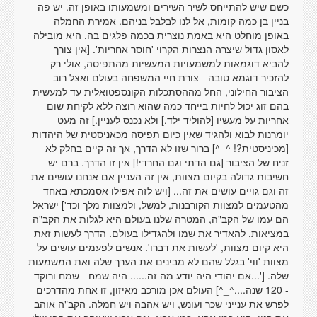
כשם שיש להתייחס לשיר השירים ומשמעותו באופן זה. יש פה
בניין בן כמה קומות, אל לנו לבלבל בניהם. אמירת החמלה
באופן מוחלט היא באמת נוצרית בכמה פלגים בה. היא מובילה
לאסון גדול שיצרה הנצרות הקרוי 'חוסר אחריות'. [אין צורך
להביא דוגמאות למשמעויות המעשיות מהתפיסה, אולי רק
להזכיר דוגמא טובה - צורת חיי המשפחה בעולם ואצל רוב
הציבור החילוני, החל מההסתכלות הקונספטואלית עד למעשית
בהם זוג יכול לחיות בייחד כמה שהוא רוצה ללא לקיחת שום
אחריות על מעשיו [להוליד ילד.] ולא נכנס לעניין.] זה מעט
יומרנות לבוא ולהגיד שאין כיום תפיסה מכאניסטית של היהדות
[מכיניסטית?! ^_^] ברור שזו לא הדרך, אך זה קיים בחלק לא
זניח של הציבור [גם הדתי וגם החרדי!] אין זו הדרך. ברם יש
חשיבות גדולה בקיום מצוות, אין זה העניין אם אנחנו עושים את
זה וגם גויים עושים את זה... [ויש לזה אפילו אסמכתא באחד
מהטעמים למצוות הקורבנות, למשל, ולמצוות מלך וכד'] ישראל
הם עמו של הקב"ה, המטרה שלנו בעולם היא לגלות את הקב"ה
במציאות, להאדיר את שמו ולהגדילו בעולם. הדרך לעשות זאת
היא קיום מצוות, 'לעשות את דברו'. אנשים לפעמים עושים על
מצוות 'ווי' בגלל שהם לא מבינים את הערך שלה ואת המשמעות
שלה. ['...אם יהודי היה יודע מה זה...... היה שמח - שמח ורוקד
- 120 שנה....^_^] העולם אכן מורכב מאיזון, זו אחת מהדרכים
לפרש את ענייני שכר ועונש, ויש אהבה ויש חמלה. הקב"ה אוהב