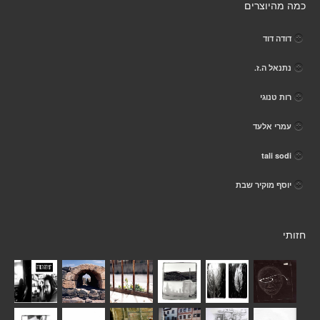
כמה מהיוצרים
דודה דוד
נתנאל ה.ז.
רות טנוגי
עמרי אלעד
tali sodi
יוסף מוקיר שבת
חזותי