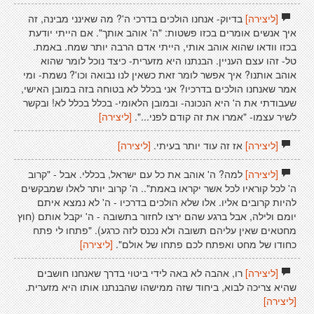
[ליצירה]
בדיוק- אנחנו הולכים בדרכי ה'? מה שאינני מבינה, זה
איך אנשים אומרים בכזו פשטות: "ה' אוהב אותך". אם הייתי יודעת
בכזו וודאו שהוא אוהב אותי, הייתי אדם הרבה יותר שמח. באמת.
טל- זהו עצם העניין. הבנתנו היא מזערית- כיצד נוכל לומר שהוא
אוהב אותנו? איך אפשר לומר זאת כשאין לנו נבואה וכו'? נשמת- ומי
אמר שאנחנו הולכים בדרכיו? אני בכלל לא בטוחה בזה במובן האישי,
שעבודתי את ה' היא הנכונה- ובמובן הלאומי- בכלל בכלל לא! ובקשר
לשיר עצמו- "אמרו את זה קודם לפני...".
[ליצירה]
[ליצירה]
אז זה עוד יותר בעיתי.
[ליצירה]
[ליצירה]
למה? ה' אוהב את כל עם ישראל, בכללי. אבל - "קרוב
ה' לכל קוראיו לכל אשר יקראו באמת".. ה' קרוב יותר לאלו שמבקשים
להיות קרובים אליו. אלו שלא הולכים בדרכיו - ה' לא נמצא איתם
יומם ולילה, אבל ברגע שהם ירצו לחזור בתשובה - ה' יקבל אותם (חוץ
מחטאים שאין עליהם תשובה ולא נכנס לזה כרגע). "פתחו לי פתח
כחודו של מחט ואפתח לכם פתחו של אולם".
[ליצירה]
[ליצירה]
רו, אהבה לא באה לידי ביטוי בדרך שאנחנו חושבים
שהיא צריכה לבוא, ביחוד שזה ממישהו שהבנתנו אותו היא מזערית.
[ליצירה]