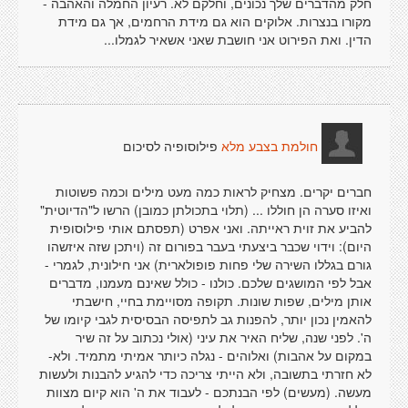
חלק מהדברים שלך נכונים, וחלקם לא. רעיון החמלה והאהבה -
מקורו בנצרות. אלוקים הוא גם מידת הרחמים, אך גם מידת
הדין. ואת הפירוט אני חושבת שאני אשאיר לגמלו...
פילוסופיה לסיכום
חולמת בצבע מלא
חברים יקרים. מצחיק לראות כמה מעט מילים וכמה פשוטות
ואיזו סערה הן חוללו ... (תלוי בתכולתן כמובן) הרשו ל"הדיוטית"
להביע את זוית ראייתה. ואני אפרט (תפסתם אותי פילוסופית
היום): וידוי שכבר ביצעתי בעבר בפורום זה (ויתכן שזה איזשהו
גורם בגללו השירה שלי פחות פופולארית) אני חילונית, לגמרי -
אבל לפי המושגים שלכם. כולנו - כולל שאינם מעמנו, מדברים
אותן מילים, שפות שונות. תקופה מסויימת בחיי, חישבתי
להאמין נכון יותר, להפנות גב לתפיסה הבסיסית לגבי קיומו של
ה'. לפני שנה, שליח האיר את עיני (אולי נכתוב על זה שיר
במקום על אהבות) ואלוהים - נגלה כיותר אמיתי מתמיד. ולא-
לא חזרתי בתשובה, ולא הייתי צריכה כדי להגיע להבנות ולעשות
מעשה. (מעשים) לפי הבנתכם - לעבוד את ה' הוא קיום מצוות