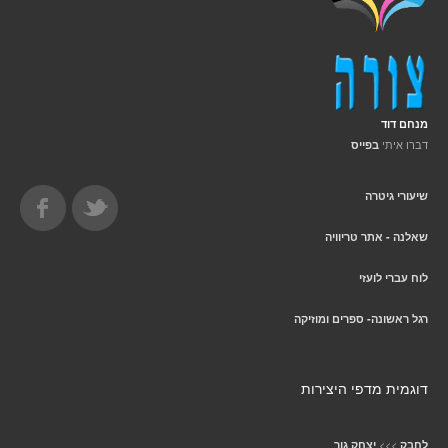
מנחם דוד
דברו איתי
בפייס
שיעורי גיטרה
שאלנה - אתר טריוויה
לוח עברי לועזי
רגל ראשונה- ספרים ומוזיקה
דוגמית מדפי היצירות
>>>
לחבק
יצחק גור