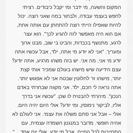
המקום והשעה, מי ידבר ומי יקבל כיבודים. רציתי
לחפש בעצמי עבודה, ולבחור במה שאני רוצה. יכול
להיות שאפילו הייתי רוצה להתחתן עם אותה אחת,
אם הוא היה מאפשר לזה להגיע לכך". הוא עצר
לרגע, מתנשף בכבדות, והביט בי שוב, מבט ארוך
ומעריך. "אני לא יודע מי אתה, ילד, אבל עכשיו אתה
יודע מי אני, מה אני. יש בזה משהו מרגיע, אתה יודע?
עצם הידיעה שיש מישהו בעולם שמכיר אותי קצת
יותר, מישהו זר לחלוטין שבטח אני לא אפגוש יותר.
אתה נראה לי חכם, ילד. אני מקווה שבחרתי באדם
הנכון". מיהרתי להבטיח לו שכן. "עכשיו אני בדרך
אליו, לביקור נימוסין, ומי יודע? אולי היום יהיה היום.
אולי – אבל אני סתם משלה את עצמי. אני לעולם לא
אהיה חופשי. מדובר במנגנון השמדה עצמית, עם
התחייבות לכל החיים. אבל מי יודע, אולי יום אחד... "