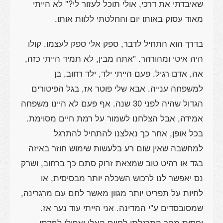
שאיבדתי את דרכי, אולי תוכל לעזור לי?" לא הייתי
מאוד עסוק באותו יום והחלטתי ללוות אותו.
בדרך הוא התחיל לדבר, ספק אלי ספק לעצמו. קולו
היה איטי ומהורהר. "אתה מבין, לא תמיד הייתי כזה,
אה, אדם רגיל. פעם הייתי ילד, ילד רחוב, בן
למשפחה ענייה. אבא שלי פוטר אז, בגל הפיטורים
הגדול שהיה לפני 30 שנה. אף פעם לא היינו משפחה
אמידה, אבל הצלחנו לשמור על רמת חיים מסוימת.
בכל אופן, אחר כך נאלצנו להתחיל להתרגל
למחשבה שאין שום רע בלעשות שימוש חוזר באיזה
בגד או רהיט טוב שמצאת זרוק סתם כך ברחוב, ושרק
נס יאפשר לנו לרכוש השכלה יותר מבסיסית, או
לחיות על תפריט יותר מגוון מאשר לחם עם מרגרינה,
שמסובסדים ע"י המדינה. אני הייתי עוד נער אז.
יחסית מהר התרגלתי לחיים האלו ואפילו למדתי