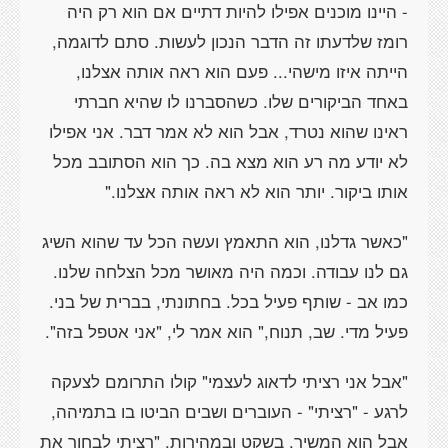
- היינו מוכנים אפילו להיות דתיים אם הוא רק היה
רומז שלדעתו זה הדבר הנכון לעשות. סתם לדוגמה,
הייתה איזו מישהי... פעם הוא ראה אותה אצלנו,
באחד הביקורים שלו. כשהסברנו לו שהיא חברתי
ראינו שהוא נטרד, אבל הוא לא אמר דבר. אני אפילו
לא יודע מה רע הוא מצא בה. כך הוא הסתובב מכל
אותו ביקור. יותר הוא לא ראה אותה אצלנו."
"כאשר גדלנו, הוא התאמץ ועשה הכל עד שהוא השיג
גם לנו עבודה. וכמה היה מאושר מכל הצלחה שלנו.
כמו אב - שותף פעיל בכל. בחתונתי, בברית של בני.
פעיל מדי. שב, תנוח," הוא אמר לי, "אני אטפל בזה".
"אבל אני רציתי לדאוג לעצמי" קולו התרומם לצעקה
לרגע - "רציתי" - העוברים ושבים הביטו בו בתמיהה,
אבל הוא המשיך, בשקט ובמהירות, "רציתי לבחור את