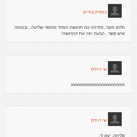
בוחרת בחיים
חלום מוּכָּר..מזדהה עם תחושת הפחד מחוֹסר-שליטה.. ובטוחה
שיש פֶּשֶר.. הִבּעתָ יפה את ההרגשה!
שי דוידס
עעעעעעעעעעעעעעעעעעעעעע
שי דוידס
סליחה. יצא לי.