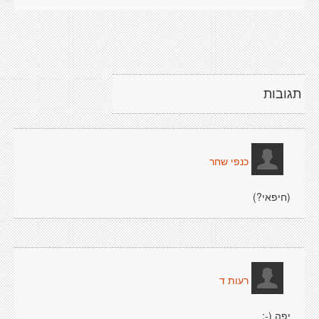
תגובות
כנפי שחר
(חיפאי?)
רעות ד
יפה (-: