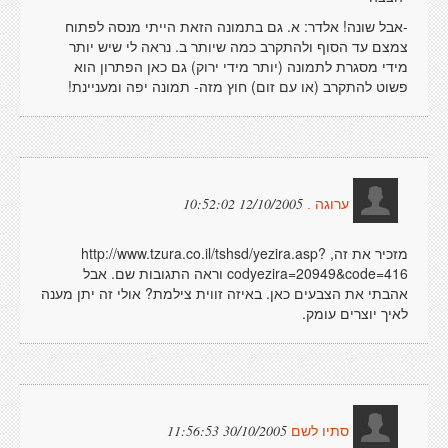
-אבל שונה! אלדר: א. גם בתמונה הזאת הייתי מנסה לפתוח
צמצם עד הסוף ולהתקרב כמה שיותר ב. נראה לי שיש יותר
מידי מסגרת לתמונה (יותר מידי ירוק) גם כאן הפתרון הוא
פשוט להתקרב (או עם זום) חוץ מזה- תמונה יפה ומעניינת!
12/10/2005 10:52:02
ערוגה .
מזכיר את זה, http://www.tzura.co.il/tshsd/yezira.asp?
codyezira=20949&code=416 וראה התגובות שם. אבל
אהבתי את הצבעים כאן. באיזה זווית צילמת? אולי זה יתן מענה
לאיך יוצרים עומק.
30/10/2005 11:56:53
סתיו לשם