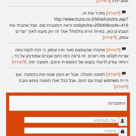
ומעניינת!
[ליצירה]
[ליצירה]
מזכיר את זה,
http://www.tzura.co.il/tshsd/yezira.asp?
codyezira=20949&code=416 וראה התגובות שם. אבל אהבתי את
הצבעים כאן. באיזה זווית צילמת? אולי זה יתן מענה לאיך יוצרים
עומק.
[ליצירה]
[ליצירה]
אהבתי שהצמצם סגור ואין עומק, כי ככה לוקח כמה
שניות לקלוט מה רואים. זה נראה כמו כתם אבנים שמודבק על בד...
ויוחאי צודק לדעתי בקטע של המסגרת והזום. תמונה יפה.
[ליצירה]
[ליצירה]
תמונה מעולה. אבל יש המון שטח מת בתמונה. אם
היית משתמש קצת עם הזום. אבל בכל זאת תמונה ממש טובה
[ליצירה]
התחברות