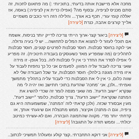
מחכה אלא מיישבת אותה בדעתי, בתוכיותי :) מה פתאום לחכות, זה
סתם מכניס לציפיה, ובסוף מה? (אפילו כרית אין לציפיה:) באסה, אז
יאללה קומי עורי, תכף בא אורך... והלילה הזה רווי כוכבים משמיים
אלייך קורצים אהבה, כּנרת
[ליצירה]
[ליצירה]
ביאור קצר-ארוך הייתי צריכה לדייק יותר בניסוח, אשמח
אם תוכלי לעזור לי למצוא את המלים לתחושה... יש לי בעיה גדולה.
אני לוקה בחוסר סבלנות. חוסר סבלנות לפרטים קטנים, חוסר סבלנות
לתהליכים (מה שמפריע מאד כשעוסקים בעבודה חינוכית). זה מפריע
לי אפילו לסדר את החדר כי אין לי סבלנות לזה. בכל אופן- זו מידה
שאני צריכה לעבוד עליה המווון. לפעמים אני כל כך נחפזת לעבוד על
איזו מידה מגונה בילהלן- חוסר הסבלנות, עד שכל העבודה שלי לא
שווה כלום, כי אין לי את הסבלנות כדי לעבוד עליה בתהליך מתמשך
ואמיתי...ולכן, אני 'מחכה' שהדעת בתוכי תתישב ואז יהיה לי מה
שנקרא 'יישוב הדעת'. מה שאני מנסה לומר זה שכדי להשיג את
המתנה שנקראת "יישוב הדעת", צריך סבלנות, כלומר "יישוב דעת".
מעין אבסורד שכזה. (ולכן קראתי לזה 'המתנה', שמשמעותה היא גם
ציפיה, וגם ה-מתנה) אקיצור, ממש מתנצלת אם שיגעתי אותך, או
קדחתי יותר מדי. מקווה שהתמונה הובהרה, ואם לא-עשיתי כמיטב
יכולתי... וממש תודה על התגובה!
[ליצירה]
[ליצירה]
אני דוקא התחברתי..קצר קולע ומעולה! תמשיכי לכתוב..