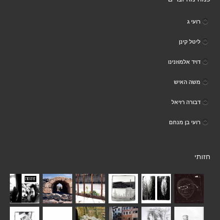
רועי ג
ליטל קינן
דויד אלמוזנינו
משה האיש
דבורה רזיאל
רועי בן מנחם
חזותי