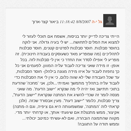
ביאור קצר-ארוך
8/8/2007 11:18:42
גל י-ה
הייתי צריכה לדייק יותר בניסוח, אשמח אם תוכלי לעזור לי
למצוא את המלים לתחושה... יש לי בעיה גדולה. אני לוקה
בחוסר סבלנות. חוסר סבלנות לפרטים קטנים, חוסר סבלנות
לתהליכים (מה שמפריע מאד כשעוסקים בעבודה חינוכית). זה
מפריע לי אפילו לסדר את החדר כי אין לי סבלנות לזה. בכל
אופן- זו מידה שאני צריכה לעבוד עליה המווון. לפעמים אני כל
כך נחפזת לעבוד על איזו מידה מגונה בילהלן- חוסר הסבלנות,
עד שכל העבודה שלי לא שווה כלום, כי אין לי את הסבלנות כדי
לעבוד עליה בתהליך מתמשך ואמיתי...ולכן, אני 'מחכה' שהדעת
בתוכי תתישב ואז יהיה לי מה שנקרא 'יישוב הדעת'. מה שאני
מנסה לומר זה שכדי להשיג את המתנה שנקראת "יישוב הדעת",
צריך סבלנות, כלומר "יישוב דעת". מעין אבסורד שכזה. (ולכן
קראתי לזה 'המתנה', שמשמעותה היא גם ציפיה, וגם ה-מתנה)
אקיצור, ממש מתנצלת אם שיגעתי אותך, או קדחתי יותר מדי.
מקווה שהתמונה הובהרה, ואם לא-עשיתי כמיטב יכולתי...
וממש תודה על התגובה!