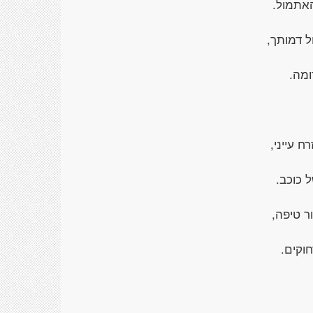
האתמול.
ל דמותך,
מה.
 עייני,
 כוכב.
ר טיפה,
חוקים.