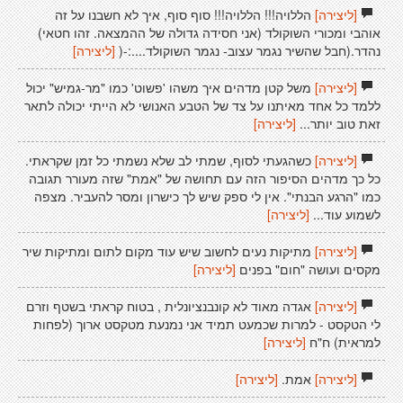
[ליצירה]
הללויה!!! הללויה!!! סוף סוף, איך לא חשבנו על זה
אוהבי ומכורי השוקולד (אני חסידה גדולה של ההמצאה. זהו חטאי)
נהדר.(חבל שהשיר נגמר עצוב- נגמר השוקולד....:-(
[ליצירה]
[ליצירה]
משל קטן מדהים איך משהו 'פשוט' כמו "מר-גמיש" יכול
ללמד כל אחד מאיתנו על צד של הטבע האנושי לא הייתי יכולה לתאר
זאת טוב יותר...
[ליצירה]
[ליצירה]
כשהגעתי לסוף, שמתי לב שלא נשמתי כל זמן שקראתי.
כל כך מדהים הסיפור הזה עם תחושה של "אמת" שזה מעורר תגובה
כמו "הרגע הבנתי". אין לי ספק שיש לך כישרון ומסר להעביר. מצפה
לשמוע עוד...
[ליצירה]
[ליצירה]
מתיקות נעים לחשוב שיש עוד מקום לתום ומתיקות שיר
מקסים ועושה "חום" בפנים
[ליצירה]
[ליצירה]
אגדה מאוד לא קונבנציונלית , בטוח קראתי בשטף וזרם
לי הטקסט - למרות שכמעט תמיד אני נמנעת מטקסט ארוך (לפחות
למראית) ח"ח
[ליצירה]
[ליצירה]
אמת.
[ליצירה]