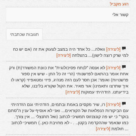
רגע מקביל
קשור אלי
תגובות שכתבתי
[ליצירה]
וואלה... כל אחד היה במצב לצעוק את זה (אם יש כח
למי שרק רוצה לישון)... בהצלחה
[ליצירה]
[ליצירה]
לא אנסה "לנתח פסיכולוגית" את כוונת המשורר(ת) ורק
אחת אומר בהתאם לפרשנותי (הרי זה כל החן - שיש אין ספור
פרשנויות) ואומר: אכן חסר לעם הזה מנהיג, פיזי ומטאפיזי (קראו לו
איך שתרצו ותאמינו) אור מאיר. את הקול שקורא בליבנו, שלא
בידיעתנו. הזדהיתי עמוקות
[ליצירה]
[ליצירה]
רו, שיר מקסים באמת ובתמים, הזדהיתי וגם הזדהיתי
עם הביקורות הנפלאות של הקוראים... ואני לא אוסיף על ענין ה"סתם
בוקר" כי יש פה קונצנזוס תמשיכי לכתוב (ואל תתנצלי ... אין צורך.
כמו שנאמר שההקדמה בקטן.. . - לא מחויבת כאן..) תמשיכי לכתוב
... חולמת
[ליצירה]