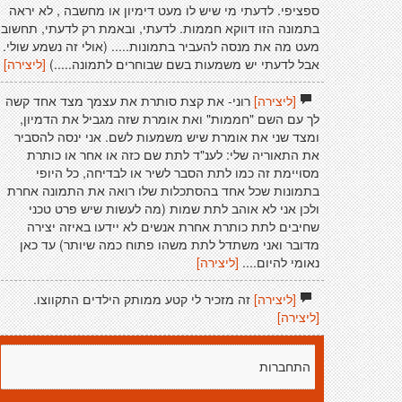
ספציפי. לדעתי מי שיש לו מעט דימיון או מחשבה , לא יראה
בתמונה הזו דווקא חממות. לדעתי, ובאמת רק לדעתי, תחשוב
מעט מה את מנסה להעביר בתמונות..... (אולי זה נשמע שולי.
אבל לדעתי יש משמעות בשם שבוחרים לתמונה.....)
[ליצירה]
[ליצירה]
רוני- את קצת סותרת את עצמך מצד אחד קשה
לך עם השם "חממות" ואת אומרת שזה מגביל את הדמיון,
ומצד שני את אומרת שיש משמעות לשם. אני ינסה להסביר
את התאוריה שלי: לענ"ד לתת שם כזה או אחר או כותרת
מסויימת זה כמו לתת הסבר לשיר או לבדיחה, כל היופי
בתמונות שכל אחד בהסתכלות שלו רואה את התמונה אחרת
ולכן אני לא אוהב לתת שמות (מה לעשות שיש פרט טכני
שחיבים לתת כותרת אחרת אנשים לא יידעו באיזה יצירה
מדובר ואני משתדל לתת משהו פתוח כמה שיותר) עד כאן
נאומי להיום....
[ליצירה]
[ליצירה]
זה מזכיר לי קטע ממותק הילדים התקווצו.
[ליצירה]
התחברות