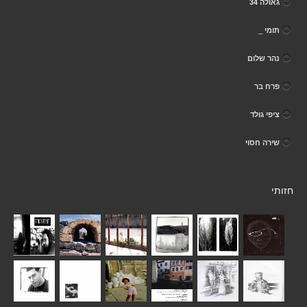
גאולה 34
תומי _
נהר שלום
פרח בר
ציפי גולד
שירה חסוי
חזותי