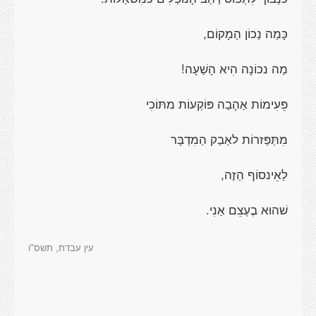
כָּמַה נַכוֹן הַמָקוֹם,
מַה נכוֹנָה הִיא הָשַׁעָה!
פֵּעִימוֹת אַהָבַה פּוֹקְעוֹת מתּוֹכִי
מִתְּפַּזרוֹת לאַבַק הַמִדְבָּר
לַאֵינסוֹף הַזֶה,
שׁהוּא בֶעֶצֵם אַנִי.
עין עבדת, תשס"ו