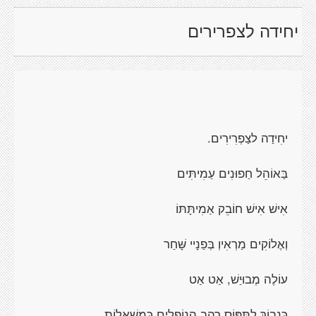
יחידה לצפרירים
יחִידַה לצַפְרִירִים.
בַּאוֹהֵל חַפוּנִים עַמִיתִּים
אִישׁ אִישׁ חוֹבֵק אַמִיתָּתּוֹ
וְאֶלוֹקִים מַרְאִיוְ בְּפַנָיי שָּׁחַר
עוֹלֶה מְבוּיַשׁ, אַט אַט
כּנַבוֹךְ לִתְּפּוֹס רַהַב הָנוֹפְלִים כּמִשׁאַלוֹת.