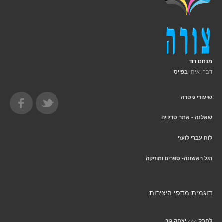
מנחם דוד
דברו איתי
בפייס
שיעורי גיטרה
שאלנה - אתר טריוויה
לוח עברי לועזי
רגל ראשונה- ספרים ומוזיקה
דוגמית מדפי היצירות
>>>
לחבק
יצחק גור