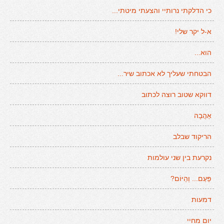
כי הדלקתי נרותיי והצעתי מיטתי...
א-ל יקר שלי!
הוא...
הבטחתי שעליך לא אכתוב שיר...
דווקא שטוב רוצה לכתוב
אַהֲבָה
הריקוד שבלב
נקרעת בין שני עולמות
פַּעַם... וְהַיּוֹם?
דמעות
יום מחיי