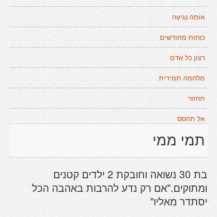
אוֹתָהּ נְגִיעָה
כוחות מחודשים
רצון כל אדם
מלחמה תמידית
תחזור
אל תהסס
תמי ממי
בת 30 נשואה וחובקת 2 ילדים קטנים
ומתוקים."אם רק נדע להרבות באהבה הכל
יסתדר מאליו"