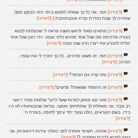
[ליצירה]
תמי, אני כל כך שמחה לפגוש ביופי הזה הבוקע ממך.
שתהיה לך שבת נהדרת כּנרת אוהבתוהבת:)
[ליצירה]
[ליצירה]
מתאים מאוד לראש השנה ונראה לי שהצלחת לבטא
בצורה מדהימה מה שכל אחד מרגיש כלפי עצמו. ויהי רצון שכל אחד
יצליח להכניע את ייצרו הרע שנה טובה
[ליצירה]
[ליצירה]
תמי, זה פשוט מדהים.. כל כך הזכיר לי את עצמי..
תודה(:
[ליצירה]
[ליצירה]
ומה קרה עם הבחור?
[ליצירה]
[ליצירה]
זה ההספד שנשאת? מרשים!
[ליצירה]
[ליצירה]
מעז יצא מתוק למרות שעל ה"עז" שילמת מחיר ריגשי
רב וכבד, אני מאחלת לך שתתחזקי ואמצי, כנראה שהבטחותיו לא היו
בידו. בשם הקוראים, כולנו נצעד יחד עימך לחופה, בעזרת ה'.
[ליצירה]
[ליצירה]
אההה, תשימי אזהרה לפני כאלה יצירות דיכאוניות, אני
רוצה לקרוא דברים שמחים :D
[ליצירה]