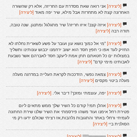
[ליצירה]
אני רואה שאת מסדרת עם החריזה, אלא רק שהשורה
האחרונה קצת לא מתחרזת אבל מילא, שיר יפה מאוד
[ליצירה]
[ליצירה]
איזה קצב! איזו חריזה! שיר מתגלגל ומתנגן. שנה טובה,
תודה רבה
[ליצירה]
[ליצירה]
"מי אל כמוך נושא עון ועובר על פשע לשארית נחלתו לא
החזיק לעד אפו כי חפץ חסד הוא ישוב ירחמנו יכבוש עונותינו ותשליך
במצולות ים כל חטאתם תתן אמת ליעקב חסד לאברהם אשר נשבעת
לאבותינו מימי קדם"
[ליצירה]
[ליצירה]
צמאה נפשי, הזדככות לקראת העלייה במדרגה מעלה
מעלה ביטוי מקסים
[ליצירה]
[ליצירה]
יפה, עוצמתי ומזכּך! דיבר אלי.
[ליצירה]
[ליצירה]
אהלן תמי! קודם כל השיר שלך ממש מתאים ליום
פטירת רחל אימנו ועוד משהו פירסמתי את השיר שלנו שירת החתונה
לעמיחי ורחלי באתר והתגובות נלהבות,אז רציתי שכולם ידעו רק מי
הסולנית ביי
[ליצירה]
[ליצירה]
וווווווווווווו!!!!!
[ליצירה]