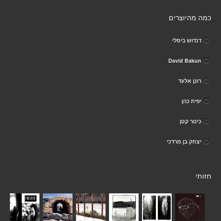
כמה מהיוצרים
דנדוש ביסלי
David Bakun
רונן אלעד
יפית כהן
כינור קטן
יצחק בן מרדכי
חזותי