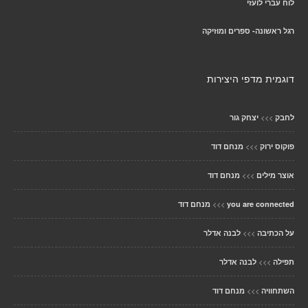
לוח עברי לועזי
רגל ראשונה- ספרים ומוזיקה
דוגמית מדפי היצירות
>>>
לחבק
יצחק גור
>>>
פוקוס ירוק
מנחם דוד
>>>
אוצר מילים
מנחם דוד
>>>
you are connected
מנחם דוד
>>>
על הכתיבה
לבנה אדלר
>>>
תפילה
לבנה אדלר
>>>
השתחוויה
מנחם דוד