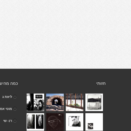
חזותי
כמה מהיוצ
ליאת ג
מוטי אמ
רנ- שי