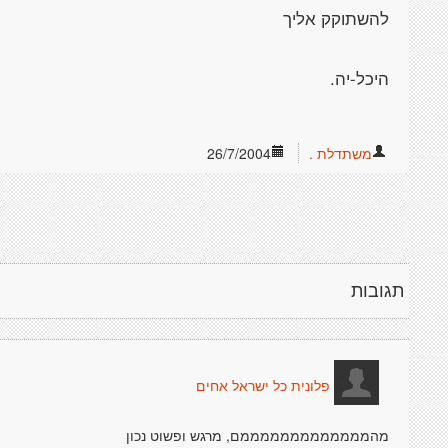
משתדלת .
26/7/2004
תגובות
פלונית כל ישראל אחים
מהמממממממממממממם, מרגש ופשוט נכון