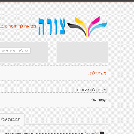
מביאה לך חומר טוב.
משתדלת .
משתדלת לעובדו.
קשור אלי
תגובות עלי
[ליצירה]
מהמממממממממממממם, מרגש ופשוט נכון