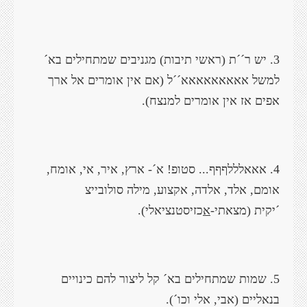
3. יש ר´´ת (ראשי תיבות) מגניבים שמתחילים בא´
למשל אאאאאאאאא´´ל (אם אין אומרים אל ארך
אפים אז אין אומרים למנצח).
4. אאאלללףףף... סטופ! א´- ארץ, איר, אי, אומח,
אומם, אלד, אלדה, אקצוע, מילה סולובייצ
´יקית
(מצאתי-
א
כזיסטנציאלי).
5. שמות שמתחילים בא´ קל ליצור להם כינויים
בנאליים (אבי, אלי וכו´).