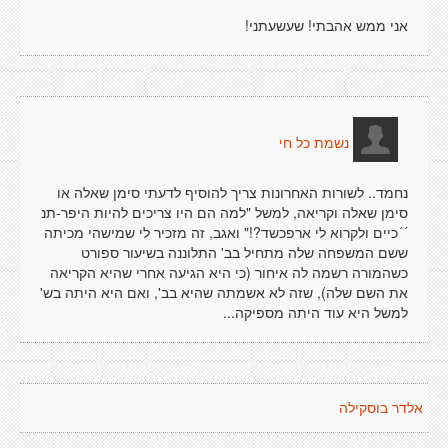
אני ממש אהבתי! שעשעתני!
נשמת כל חי
נחמד.. לשורות האחרונות צריך להוסיף לדעתי סימן שאלה או
סימן שאלה וקריאה, למשל "למה הם היו צריכים להיות היפר-תנ
´´כיים ולקרוא לי ארפכשד?!" ואגב, זה מזכיר לי שמישהי מכיתה
ששם המשפחה שלה מתחיל בב' התלוננה בשיעור ספורט
כשהמורה רשמה לה איחור (כי היא הגיעה אחרי שהיא הקריאה
את השם שלה), שזה לא אשמתה שהיא בב', ואם היא היתה בש'
למשל היא עוד היתה מספיקה...
אלדר בוסקילה