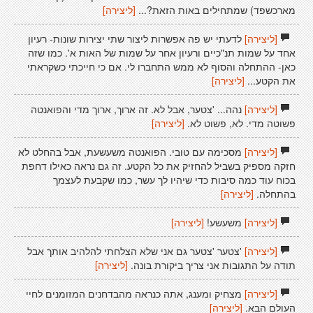
מארכשפד) שמתחילים באות הזאת?...
[ליצירה]
[ליצירה]
לדעתי יש פה אפשרות ליצור שתי יצירות שונות- רעיון
אחד על שמות תנ"כיים ורעיון אחר על שמות של האות א'. כמו שזה
כאן- ההתחלה והסוף לא ממש התחברו לי. אם כי חייכתי כשקראתי
את הקטע...
[ליצירה]
[ליצירה]
נהה... 'צטער, אבל לא. זה ארוך, ארוך מדי והפואנטה
פשוטה מדי. לא, פשוט לא.
[ליצירה]
[ליצירה]
מסכימה עם טובי. הפואנטה משעשעת, אבל בהחלט לא
חזקה מספיק בשביל להחזיק את כל הקטע. זה גם נראה כאילו דחפת
בכוח עוד כמה סיבות כדי שיהיו לך עשר, כמו שקבעת לעצמך
בהתחלה.
[ליצירה]
[ליצירה]
משעשע!
[ליצירה]
[ליצירה]
'צטער 'צטער גם אני שלא הצלחתי להלהיב אותך אבל
תודה על התגובות אני צריך ביקורת בונה.
[ליצירה]
[ליצירה]
מצחיק ומענג, אתה כנראה מהבדחנים המזומנים לחיי
העולם הבא.
[ליצירה]