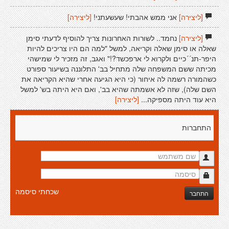
[ליצירה]
אני ממש אהבתי! שעשעתני!
[ליצירה]
[ליצירה]
נחמד.. לשורות האחרונות צריך להוסיף לדעתי סימן
שאלה או סימן שאלה וקריאה, למשל "למה הם היו צריכים להיות
היפר-תנ´´כיים ולקרוא לי ארפכשד?!" ואגב, זה מזכיר לי שמישהי
מכיתה ששם המשפחה שלה מתחיל בב' התלוננה בשיעור ספורט
כשהמורה רשמה לה איחור (כי היא הגיעה אחרי שהיא הקריאה את
השם שלה), שזה לא אשמתה שהיא בב', ואם היא היתה בש' למשל
היא עוד היתה מספיקה...
[ליצירה]
התחברות
שכחתי סיסמה
התחבר