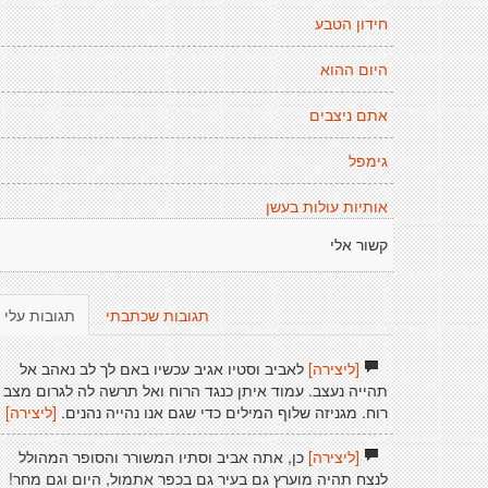
חידון הטבע
היום ההוא
אתם ניצבים
גימפל
אותיות עולות בעשן
קשור אלי
תגובות שכתבתי
תגובות עלי
[ליצירה]
לאביב וסטיו אגיב עכשיו באם לך לב נאהב אל
תהייה נעצב. עמוד איתן כנגד הרוח ואל תרשה לה לגרום מצב
רוח. מגניזה שלוף המילים כדי שגם אנו נהייה נהנים.
[ליצירה]
[ליצירה]
כן, אתה אביב וסתיו המשורר והסופר המהולל
לנצח תהיה מוערץ גם בעיר גם בכפר אתמול, היום וגם מחר!