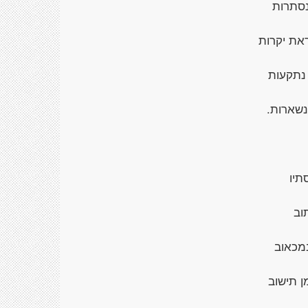
נסתרות
את יקרות
נתקעות
נשארות.
תיו
וב
במכאוב
ן תישוב