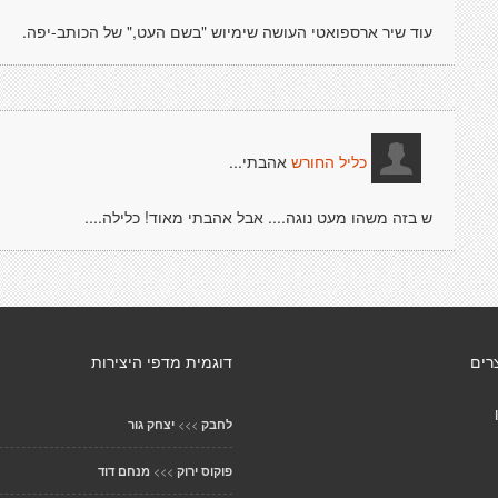
עוד שיר ארספואטי העושה שימיוש "בשם העט," של הכותב-יפה.
אהבתי...
כליל החורש
ש בזה משהו מעט נוגה.... אבל אהבתי מאוד! כלילה....
רים
דוגמית מדפי היצירות
>>>
לחבק
יצחק גור
>>>
פוקוס ירוק
מנחם דוד