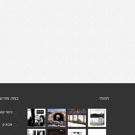
חזותי
כמה מהיוצ
כינור קטן
אבא ק