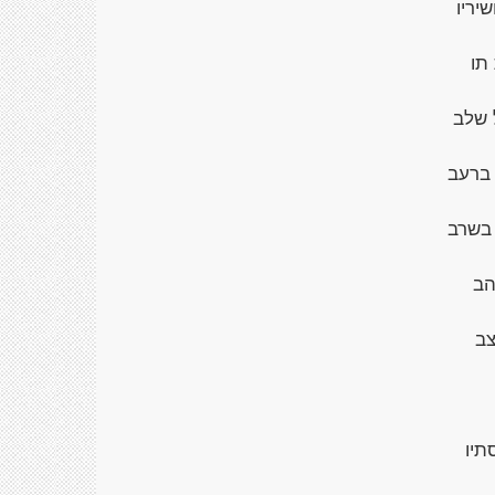
שיריו
תו
 שלב
 ברעב
 בשרב
הב
צב
תיו