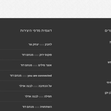
רים
דוגמית מדפי היצירות
ץ
>>>
לחבק
יצחק גור
>>>
פוקוס ירוק
מנחם דוד
פש
>>>
אוצר מילים
מנחם דוד
>>>
you are connected
מנחם דוד
יתי
>>>
על הכתיבה
לבנה אדלר
 זקן
>>>
תפילה
לבנה אדלר
>>>
השתחוויה
מנחם דוד