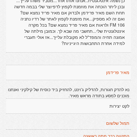
כן נשמה אינטלגנטית..אנחנו אותו אחד...מסביר משהו עלייך...
ובכן ליתר הוכחה את מוזמנת לקפוץ לדפיוצר שלי בבמה חדשה
תחת השם מאיר פרידמן ולבדוק אם מאיר פריד נמצא שם?
ואם זה לא מספיק...את מזמנת לקפוץ לאתר של רדיו נתניה
106 FM ולראות אם מאיר פריד נמצא שם? בכל מקרה
אינטלגנטית שלי...תחשבי מה שבא לך. וכמובן מילתה של
אמונה תחיה והמפד"ל לא מקובלת עלייך...אז אולי תעברי
למידה אחרת התחבושות היגייניות?
מאיר פרידמן
נא להדק חגורות, להדליק ג'וינט, להחזיק ביד כוסית של קילקיני ואנחנו
מוכנים למסע בתודה מראש מאיר.
לקט יצירות
תמול שלשום
התקווה כבר מתה ראשונה