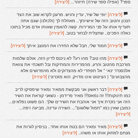
ספר? (אפילו ספר שירה) תיזהר...
[ליצירה]
[ליצירה]
יופי של שיר, עדין ורגיש. מרענן לקרוא שוב את הצד
הנכון והטוב הזה של אישיותך.. מאחלת לך (ולכולנו) שגם אתה
תעדיף אותו על פני המרירות. קשה להאמין שאותו אדם מכיל בתוכו
כאלה הפכים.. שתצליח לבחור בטוב.
[ליצירה]
[ליצירה]
חמוד שלי, חבל שלא החזירו את המוצב איתך
[ליצירה]
[ליצירה]
מהו טוב? מהו רע? לא ניכנס לדיון הזה, אולם שלמות
מורכבת מהטוב והרע, מהמרירות והמתיקות ובל תשכחי את צוואת
אלכסנדר ינאי " אל תפחדי לא מהצדוקים ולא מהפרושים אלא
מהצבועים" ( הציטוט אינו מדויק, הוא מזכרוני)
[ליצירה]
[ליצירה]
דבר ראשון אני מבקשת ממאיר ומאיר שיפסיקו לריב
כמו תינוקות!!! זה נמאס!!! מאיר פרידמן - כשאני קוראת את השיר
הזה אני נזכרת איך אני אוהבת את השירים שלך. הם פשוט נפלאים...
כמובן שאין כמו "תמול שלשום"... השירה עדינה, מביעה ויפה...
[ליצירה]
[ליצירה]
מאיר ומאיר הם בטח אותו אחד.. בניסיון לגרות את
מנחם למחוק אותו או משהו..
[ליצירה]