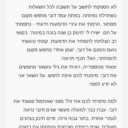
לא הספקתי לחשוב על תשובה לכל השאלות
כשהדלת נפתחה. בפתח עמד דובי מחפש מקום
מסתור. הרמתי את עיניי הדומעות וידעתי - נתפסתי
על חם. ישירו לי 'תינוק בן שנה בוכה במיטה'. בקושי
רב הצלחתי להסתיר את הדמעות. קמתי וניגשתי
כועס והמום אל דובי. 'שמן אחד! מחפש מקום
יצאתי מהספרייה, ראיתי את גילי והשאר מחפשים
את דובי. סימנתי להם איפה לחפש. על השאר אני
למה סיפרתי לכם את זה? מפני שאתמול פגשתי את
דובי. עברו כבר למעלה מעשר שנים ודובי נראה
לגמרי אחרת. בחור גבוה ורזה, סיים תיכון בציונים
מעולים, שרת ביחידה מובחרת והתחתן עם בחורה