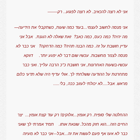
אני לא רוצה להכאיב. לא רוצה לפגוע.. רק--------
אני מנסה לחשוב לעצמי...בעוד כמה שעות, כשתקבלי את הידיעה—
מה יהיה? כמה כעס, כמה כאב? זאת שאלה לא הוגנת. אבל אני
עדיין חושבת על זה. כמה הבנה תהיה? כמה הדחקה? אני כבר לא
מנסה לצנזר מחשבות. עכשיו שום דבר לא יפגע יותר. דווקא
עכשיו-בשעות האחרונות, אני חושבת כ"כ הרבה עלייך. ואני כבר
מתחרטת על ההודעה ששלחתי לך. אולי עדיף היה שלא תדעי כלום
מראש. אבל....לא יכולתי לעזוב ככה, בלי.....
ההחלטה שלי סופית. רק אומץ...אלוקים! רק עוד קצת אומץ... יצר
החיים הזה...הוא חזק מהכל. שונאת אותו. תמיד אמרתי לך שאני
כבר לא אעז אף פעם לעשות את זה...אבל---אני כבר לא מעיזה