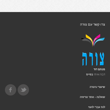
צרו קשר עם צורה
מנחם דוד
דברו איתי
בפייס
שיעורי גיטרה
שאלנה - אתר טריוויה
לוח עברי לועזי