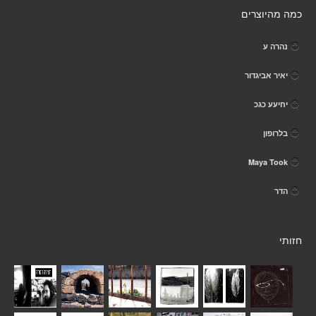
כמה מהיוצרים
נהרה ע
יאיר אביגדור
יחיעע כגכ
בלרופון
Maya Took
הדר
חזותי