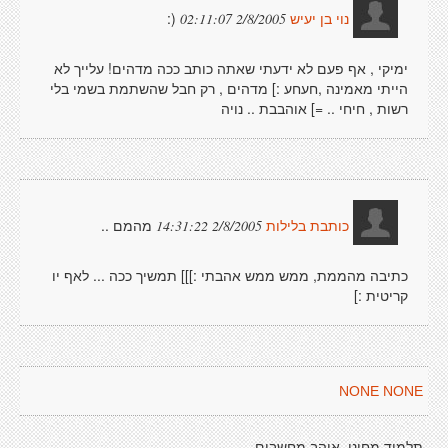
(:
2/8/2005 02:11:07
נוי בן יעיש
ימיקי , אף פעם לא ידעתי שאתה כותב ככה מדהים! עלייך לא
הייתי מאמינה ,חעחע :] מדהים , רק חבל שהשתמת בשמי בלי
רשות , חיחי .. =] אוהבבת .. נויה
מהמם ..
2/8/2005 14:31:22
כותבת בלילות
כתיבה מהממת, ממש ממש אהבתי :]]] תמשיך ככה ... לאף יו
קריטית :]
NONE NONE
תלמיד מחונן, אוהב מחשבים.