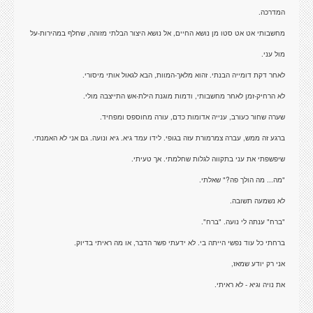
המדרכה.
מחשבותי אט אט סטו מן נושא החיים, אל נושא היצור הבלתי מזוהה, שחלף במהירות-על
מול עני.
לאחר דקת דומייה הבנתי. זהוא מלאך-המוות, הבא לגאול אותי מיסורי.
לא הרחיק-זמן לאחר מחשבותי, ודמות מוגנת הילת-אש התייצבה מולי.
שערה שחור כעורב, ענייה אדומות כדם, עורה מחוספס ומפחיד.
ברגע זה ממש, עברה צמרמורת עזה בגופי. לידו עמד גיא. גיא ונועה. גם אני לא האמנתי.
שיפשפתי את עני בתקווה לגלות שחלמתי. אך טעיתי.
"מה... מה הולך פה?" שאלתי.
לא נשמעה תשובה.
"ברח" ענתה לי נועה. "ברח".
ברחתי כל עוד נפשי הייתה בי. לא ידעתי פשר הדבר, או מה ראיתי בדיוק.
אני רק יודע שמאז,
את נויה וגיא - לא ראיתי.