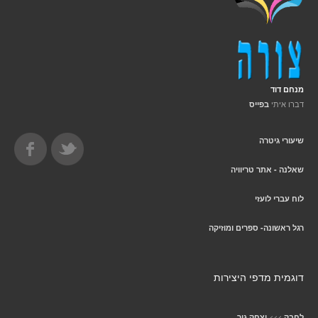
מנחם דוד
דברו איתי
בפייס
שיעורי גיטרה
שאלנה - אתר טריוויה
לוח עברי לועזי
רגל ראשונה- ספרים ומוזיקה
דוגמית מדפי היצירות
>>>
לחבק
יצחק גור