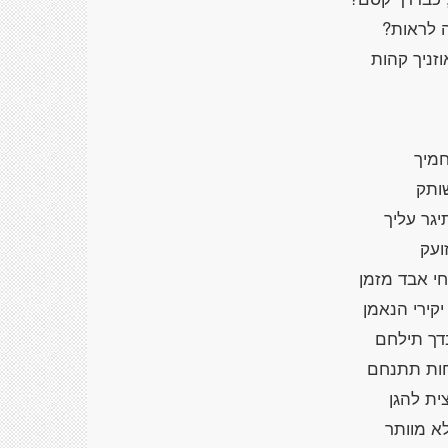
ה לראות?
וזניך קהות
חמיך
שותק
יגר עליך
זועק
חי אבד מזמן
קירי הנאמן
בדך תילחם
חות תתנחם
ית להגן
א מוותר