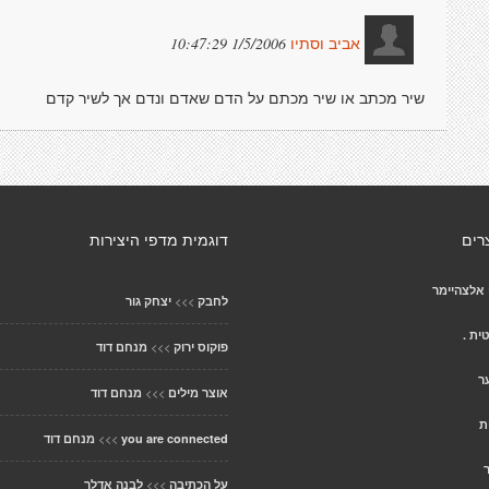
1/5/2006 10:47:29
אביב וסתיו
שיר מכתב או שיר מכתם על הדם שאדם ונדם אך לשיר קדם
רים
דוגמית מדפי היצירות
אלצהיימר
>>>
לחבק
יצחק גור
ית .
>>>
פוקוס ירוק
מנחם דוד
ר
>>>
אוצר מילים
מנחם דוד
ת
>>>
you are connected
מנחם דוד
>>>
על הכתיבה
לבנה אדלר