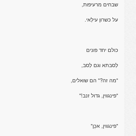
שבחים מרעיפות,
על כשרון עילַאי.
כולם יחד פונים
לַסבתא וגם לַסב,
"מה זה?" הם שואלים,
"פינגווין, גדול זנב!"
"פינגווין, אכֵן"