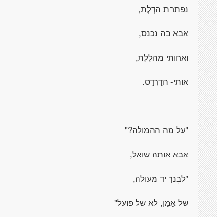
נפתחת הדֶלֶת,
אבא בה נכנַס,
ואחותי מהלֶלֶת,
אותי- הדַרְדַס.
"על מה ההמולה?"
אבא אותה שואל,
"לבִנך יד מעוּלה,
של אָמַן, לא של פועל"