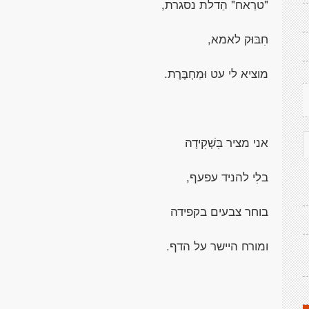
"טרַאח" הַדלת נסגרת,
חִבּוּק לאמא,
מוציא לי עט וּמַחְבֶּרֶת.
אני מציר בִּשְׁקִידָה
בלִי להניד עפעף,
בוחר צבעים בקפידה
ומורח היישר על הדף.