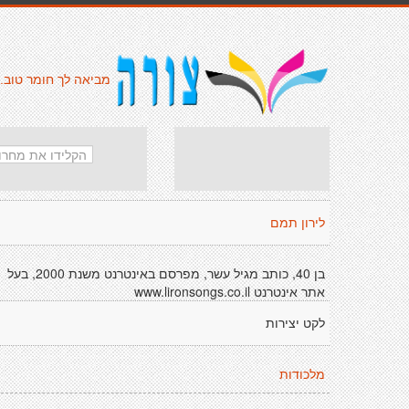
מביאה לך חומר טוב.
לירון תמם
בן 40, כותב מגיל עשר, מפרסם באינטרנט משנת 2000, בעל
אתר אינטרנט www.lironsongs.co.il
לקט יצירות
מלכודות