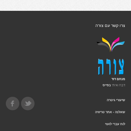
צרו קשר עם צורה
מנחם דוד
דברו איתי
בפייס
שיעורי גיטרה
שאלנה - אתר טריוויה
לוח עברי לועזי