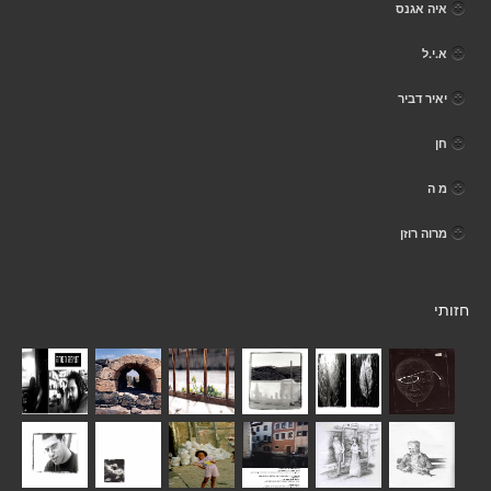
איה אגנס
א.י.ל
יאיר דביר
חן
מ ה
מרוה רוזן
חזותי