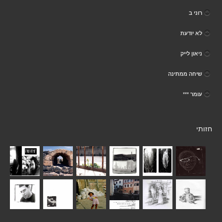
רוני ב
לא יודעת
ניאון לייק
שיחה ממתינה
עומר ***
חזותי