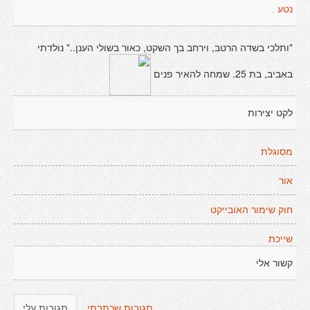
נטע .
"ותלכי בשדה הרטב, וירחב בך השקט, כאור בשולי הענן.." נולדתי
באביב, בת 25. שמחה להאיר פנים
לקט יצירות
מסוגלת
אור
חוק שימור האובייקט
שייכת
קשור אלי
תגובות שכתבתי
תגובות עלי