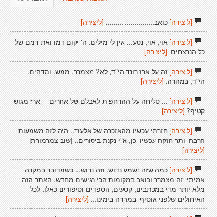
[ליצירה]
כואב.........................
[ליצירה]
[ליצירה]
אוי, אוי, נטע... אין לי מילים. ה' יקום דמו ואת דמם של
כל הנרצחים!
[ליצירה]
[ליצירה]
זה על ארז רונד הי"ד, לא? מצמרר, ממש. ומדהים.
הי"ד, במהרה.
[ליצירה]
[ליצירה]
... סליחה על ההדחפות לאבלם של אחרים--- ארז מגוש
קטיף?
[ליצירה]
[ליצירה]
חזרתי עכשיו מהאזכרה של אלעזר.. היה לזה משמעות
הרבה יותר חזקה עכשיו, כן, א"י נקנת ביסורים.. |שוב צמרמורת|
[ליצירה]
[ליצירה]
כמה שזה נשמע נדוש, וזה נדוש... כשמדובר במקרה
אמיתי, זה מצמרר וכואב במקומות הכי רגישים מחדש. האתר הזה
מלא יותר מדי במכתבים, קטעים, הספדים וסיפורים כאלו. לכל
האיחולים שלפני אוסיף: במהרה בימינו...
[ליצירה]