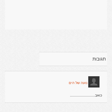
תגובות
נועה של הים
כואב.........................