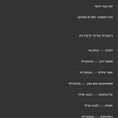
לוח עברי לועזי
רגל ראשונה- ספרים ומוזיקה
דוגמית מדפי היצירות
>>>
לחבק
יצחק גור
>>>
פוקוס ירוק
מנחם דוד
>>>
אוצר מילים
מנחם דוד
>>>
you are connected
מנחם דוד
>>>
על הכתיבה
לבנה אדלר
>>>
תפילה
לבנה אדלר
>>>
השתחוויה
מנחם דוד