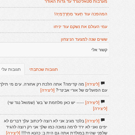
מערבות סטאלינגרד עד גדות האודר
המהפכה עוד תַעוּר מִתָרְדֶמֵיָה!
עמי העולם את נשקם עוד יניחו
ששים שנה למצעד הניצחון
קשור אלי
תגובות שכתבתי
תגובות עלי
[ליצירה]
מה קדימה? אתה הלכת רק אחורה. עים מי תילך
עם הפועלים של אורי אבינרי?
[ליצירה]
[ליצירה]
----- יש כאן מלחמת ש' בש' (שמואל נגד שי)
[ליצירה]
[ליצירה]
בלכר מגיב אני לא רוצה ליכתוב עלך דברים לא
יפים ואני לא ירד לרמה נמוכה כמו שלך אני רק רוצה להגיד
שלפני שהית במולדת אתה גם הית ב: כהנא חי!!!!
[ליצירה]