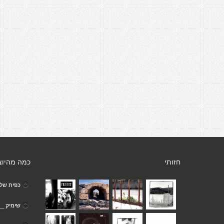
חזותי
כמה מהיוצ
כפית של 
שימיק __