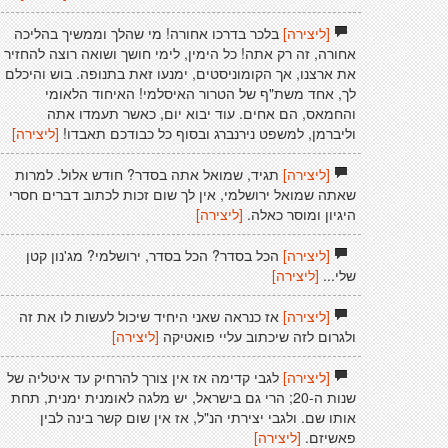
[ליצירה]
בלכר בדרכו אחורה! מי שהלך וממשיך בהליכה
אחורה, זה רק אתה! כל הימין, לימי חושך ושואה רוצה להחזיר
את ארצנו, אך הקומוניסטים, ימנעו זאת בתנופה. בוש והיכלם
לך, אחד משת"ף של הטרור האיסלמי! האיחוד הלאומי
והחמאס, הם אחים. עוד יבוא יום, כאשר תעמדו אתה
וליברמן, למשפט נירנברג ובסוף כל כבודכם תאבדו!
[ליצירה]
[ליצירה]
תגיד, שמואל אתה בסדר? חודש אלול. למרות
שאתה שמואל ירושלמי, אין לך שום זכות לכתוב דברים חסרי
היגיון ומוסר כאלה.
[ליצירה]
[ליצירה]
הכל בסדר? הכל בסדר, ירושלמי? מג'נון קטן
שלי...
[ליצירה]
[ליצירה]
אז כנראה שאני היחיד שיכול לעשות לו את זה
ולגרום לזה שיכתוב עליי פואטיקה
[ליצירה]
[ליצירה]
לגבי קדימה אז אין צורך להרחיק עד איטליה של
שנות ה-20; הרי גם בישראל, יש מלגה לאומנית ימנית, תחת
אותו שם. ולגבי יצירתי הנ"ל, אז אין שום קשר בינה לבין
פאשיזם.
[ליצירה]