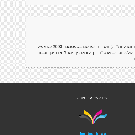
יש לנו נביא! ירושלמי מתברר כנביא תנועת קדימה (איפה התשואות והמדליות?...) השיר התפרסם בספטמבר 2003 כשאפילו
ושלמי וכותב את: "הדרך קוראת קדימה!" אז היכן הכבוד
!
צרו קשר עם צורה