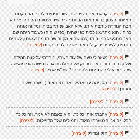
[ליצירה]
קראתי את השיר שוב ושוב, וניסיתי להבין מה הקסם
המיוחד הצפון בו. ופתאום הבחנתי - זה שיר געגועים הביתה, אך לא
הבת הנודדת כותבת אותו, אלא האב שנותר בבית, ומלווה אותה
ברוחו. הוא מתגעגע לבית כפי שהיה (כפי שיהיה) כשעוד היתה שם.
האב מתגעגע כמו ביתו (כמו שהוא מקווה שביתו מתגעגעת), לשמים
פורחים, לשטיח ירוק, לכסאות ישנים, לבית. קסום
[ליצירה]
[ליצירה]
נשאר לי טעם של עוד חשתי, ונותרתי על קצה החידה
ועל קצה הרהור ותאור מרתק של המולה וכנגדה נטישה ואני מרגישה
שזה יכול אולי להתפתח ולהתרחב? שב"ש אמילי
[ליצירה]
[ליצירה]
מסכימה עם אמילי, אהבתי מאוד (-: שבת שלום
ומבורך!
[ליצירה]
[ליצירה]
*
[ליצירה]
[ליצירה]
אהבתי אותו כל כך. והוא באמת לא אמר. וזה כל כך
חבל. גם אני הצטערתי מאוד. והמילים שלך מדוייקות.
[ליצירה]
[ליצירה]
חזק ומדויק
[ליצירה]