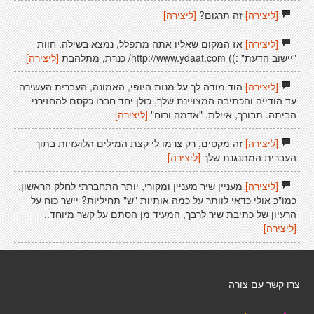
[ליצירה]
זה תרגום?
[ליצירה]
[ליצירה]
אז המקום שאליו אתה מתפלל, נמצא בשילֹה. חוות
"יישוב הדעת" :)) http://www.ydaat.com/ כּנרת, מתלהבת
[ליצירה]
[ליצירה]
הוד מודה לך על מנות היופי, האמונה, העברית העשירה
עד הודייה והכתיבה המצויינת שלך, כולן יחד חברו כקסם להחזירני
הביתה. תבורך, איילת. "אדמה ורוח"
[ליצירה]
[ליצירה]
זה מקסים, רק צרמו לי קצת המילים הלועזיות בתוך
העברית המתנגנת שלך
[ליצירה]
[ליצירה]
מעניין שיר מעניין ומקורי, יותר התחברתי לחלק הראשון.
כמו"כ אולי כדאי לוותר על כמה אותיות "ש" תחיליות? יישר כוח על
הרעיון של כתיבת שיר לרבך, המעיד מן הסתם על קשר מיוחד..
[ליצירה]
צרו קשר עם צורה