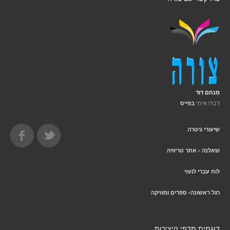
מנחם דוד
דברו איתי
בפייס
שיעורי גיטרה
שאלנה - אתר טריוויה
לוח עברי לועזי
רגל ראשונה- ספרים ומוזיקה
דוגמית מדפי היצירות