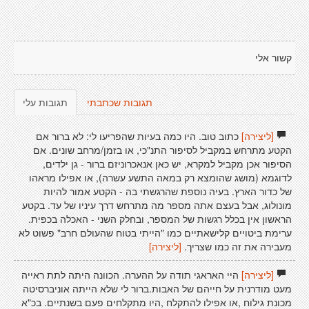
קשור אלי
תגובות שכתבתי
תגובות עלי
[ליצירה]
כתוב טוב. היו כמה בעיות שהפריעו לי: לא ברור אם
הקטע מתרחש במקביל לסיפור התנ"כי, או בזמן/מרחב שונים. אם
הסיפור אכן מקביל למקרא, יש כאן אנאכרוניזם ברור - גן ילדים,
לדוגמא (מושג שהומצא רק במאה התשע עשרה), או אפילו מראהו
של כדור הארץ. בעיה נוספת שהרגשתי בה - הקטע אמור להיות
מונולוג, אבל בעצם אתה מספר מה מתרחש דרך עיניו של עד. בקטע
הראשון אין בכלל רגשות של המספר, ובחלק השני - האכלה בכפית.
ערימת ביטויים קלישאתיים כמו "הייתי בטוח שהעולם חרב" פשוט לא
מעבירה את זה כמו שצריך.
[ליצירה]
[ליצירה]
היי האראגי תודה על ההערה. הכוונה היתה לתת ראייה
מעט מודרנית על חייהם של האבות.ברור לי שלא הייתה אוניברסיטה
מכונת גילוח ,או אפילו להתקלח ,היו מתקלחים פעם בשנתיים. בכ"א