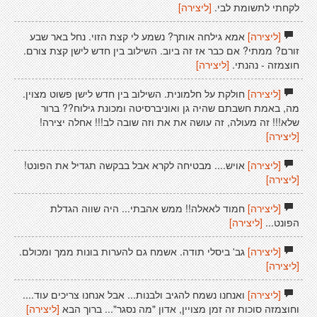
לקחתי לתשומת לבי.
[ליצירה]
[ליצירה]
אמא גילחה אותך? נשמע לי קצת הזוי. נחל באר שבע
זורם? ממתי? אם כבר אז זה ביוב. השילוב בין חדש לישן קצת צורם.
חוצמזה - נהנתי.
[ליצירה]
[ליצירה]
חולקת על חלמונית. השילוב בין חדש לישן פשוט מצוין.
מה, באמת חשבתם שהיה גן ואוניברסיטה ומכונת גילוח?? ברור
שלא!!! זה מעולה, זה עושה את את וזה שובה לב!!! אחלה יצירה!
[ליצירה]
[ליצירה]
אויש.... מבטיחה לקרא אבל בבקשה תגדיל את הפונט!
[ליצירה]
[ליצירה]
חמוד לאאלה!! ממש אהבתי... היה שווה הגדלת
הפונט...
[ליצירה]
[ליצירה]
גב' ביסלי תודה. אשמח גם להערות בונות ממך ומכולם.
[ליצירה]
[ליצירה]
ואנחנו נשמח להגיב ולבנות... אבל אנחנו צריכים עוד....
וחוצמזה סוכות זה זמן מצויין, אדון "מה נסגר"... ברוך הבא
[ליצירה]