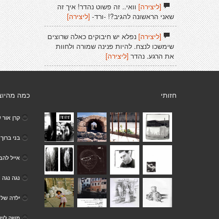
[ליצירה]
וואי.. זה פשוט נהדר! איך זה
שאני הראשונה להגיב?! -ורד-
[ליצירה]
[ליצירה]
נפלא יש חיבוקים כאלה שרוצים
שימשכו לנצח. להיות פנינה שמורה ולחוות
את הרגע. נהדר
[ליצירה]
חזותי
כמה מהיוצ
קרן אור ש
בני ברוך
אייל להב
נגה נגה
ילדה של 
משה לוין