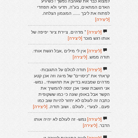
למצוא כבר את שאהבה נפשך ! כשיגיע
האדם המתאים, בע"ה, תדעי ולא תפחדי
לפתוח את ליבך ...... המונמון הצלחה.
[ליצירה]
[ליצירה]
* מדהים. ציירת ציור יפיפה של
אותו רגש מוכר
[ליצירה]
[ליצירה]
אין לי מילים ,אבל רגשת אותי.
תודה ממש.
[ליצירה]
[ליצירה]
תודה לכולם על התגובות-
קראתי את "כיסויים" של מיגה וזה אכן קטע
מדהים שמבטא בדיוק את תחושותי.. נמש-
אני חושבת שאני אכן ינסה להמשיך את
הקשר אבל באופן שונה כי כמו ששקופית
כתבה זה לעולם לא יחזור להיות שוב כמו
פעם.. לצערי , לעולם . ושוב תודה.
[ליצירה]
[ליצירה]
נמש- זה לעולם לא יהיה אותו
הדבר.
[ליצירה]
[ליצירה]
לאור התגובות ליצירה זו