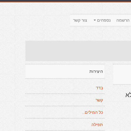
הרשמה
נספחים
צור קשר
היצירות
בדד
א
קשר
כל המילים..
תפילה