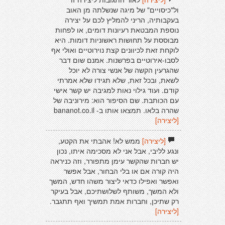
ול"כיסויים" של מיגה שנשלתה מן האוב
בעקבותיה, הריני להמליץ לכם על יצירה
נוספת המבטאת רעיונות דומים, או לפחות
מבוססת על תחושות ראשוניות דומות. היא
לוקחת זאת לכיוונים קצת נוירוטיים ואולי אף
לסבו-אירוטיים בפרשנות. אמנם שום דבר
שהגרעין הקשה של אנשי צורה לא יוכל
לשאת, ובכל זאת, שלא תגידו שלא אמרתי
קודם. ועוד גילוי נאות למגיבה יש קשר אישי
עם הכותבת. שם הסיפור הוא: מירוניבה של
שהרה בלאו. תמצאו אותו ב- bananot.co.il
[ליצירה]
[ליצירה]
ממש לא! אהבתי את הקטע,
ונגע לליבי, אבל אני לא מסכימה איתו, נכון
יש חברות שהקשר עימן מתפורר, וזה כניראה
היה קורה אם או בלי הבחור, אבל אפשר
ואפשר ואפילו כדאי ליצור משהו חדש, המשך
ולא המשך, משותף לשלושתיכם, אבל בעיקר
רק שתיכן, וחברות אמת תמשיך ואף תתגבר.
[ליצירה]