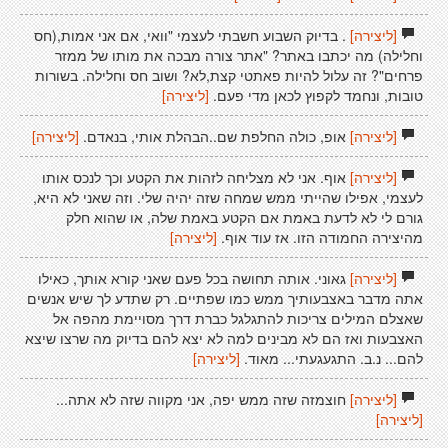
[ליצירה]
. בדיוק השבוע חשבתי לעצמי "וואי, אם אני אמות,(חס
וחלילה) מה יכתבו באתר? "אתר צורה מבכה את מותו של ממזר
פרחים"? זה עלול להיות פאתטי קצת,לא? ושוב חס וחלילה. בשורות
טובות, ונחמד לקפוץ לכאן מדי פעם.
[ליצירה]
[ליצירה]
אופ, כולה החלפת שם..הבהלת אותי, בנאדם.
[ליצירה]
[ליצירה]
אוף. אני לא מצליחה לזהות את הקטע וכך לנכס אותו
לעצמי, אפילו שהייתי ממש שמחה שזה יהיה שלי. וזה שאני לא היא,
גורם לי לא לדעת באמת אם הקטע באמת שלה, או שהוא חלק
מהיצירה החמודה הזו. אז עוד אוף.
[ליצירה]
[ליצירה]
גאוני. אותה תחושה בכל פעם שאני קורא אותך, כאילו
אתה מדבר באצבעותיך ממש כמו שפתיים. רק שתדע לך שיש אנשים
שאצלם המילים צריכות להתגלגל כברת דרך מסויימת מהפה אל
האצבעות ואז הם לא מבינים למה לא יצא להם בדיוק מה שרצו שיצא
להם... נ.ב. התגעגעתי... מאוד.
[ליצירה]
[ליצירה]
חוצמזה שזה ממש יפה, אני מקווה שזה לא אתה...
[ליצירה]