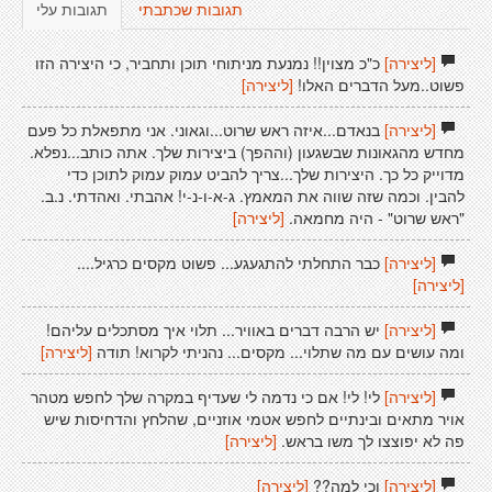
תגובות שכתבתי
תגובות עלי
[ליצירה]
כ"כ מצוין!! נמנעת מניתוחי תוכן ותחביר, כי היצירה הזו
פשוט..מעל הדברים האלו!
[ליצירה]
[ליצירה]
בנאדם...איזה ראש שרוט...וגאוני. אני מתפאלת כל פעם
מחדש מהגאונות שבשגעון (וההפך) ביצירות שלך. אתה כותב...נפלא.
מדוייק כל כך. היצירות שלך...צריך להביט עמוק עמוק לתוכן כדי
להבין. וכמה שזה שווה את המאמץ. ג-א-ו-נ-י! אהבתי. ואהדתי. נ.ב.
"ראש שרוט" - היה מחמאה.
[ליצירה]
[ליצירה]
כבר התחלתי להתגעגע... פשוט מקסים כרגיל....
[ליצירה]
[ליצירה]
יש הרבה דברים באוויר... תלוי איך מסתכלים עליהם!
ומה עושים עם מה שתלוי... מקסים... נהניתי לקרוא! תודה
[ליצירה]
[ליצירה]
לי! לי! אם כי נדמה לי שעדיף במקרה שלך לחפש מטהר
אויר מתאים ובינתיים לחפש אטמי אוזניים, שהלחץ והדחיסות שיש
פה לא יפוצצו לך משו בראש.
[ליצירה]
[ליצירה]
וכי למה??
[ליצירה]