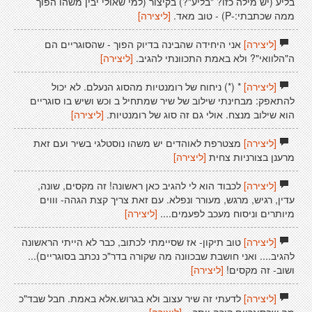
בליע (יש מילה כזו? "בליע"?) בקיצור (למי שאולי יבין משהו הפוך
ממה שכתבתי:-P) - טוב מאד.
[ליצירה]
[ליצירה]
אני היחידה שהבינה בדיוק הפוך - שהסוגריים הם
ה"הלוואי"? ולא באמת התכוונתי להגיב.
[ליצירה]
[ליצירה]
* (*) ניחוח של רומנטיות מהסוג הנעלם. לא יכול
להתאפק: מבחינתי שילוב של שיר שמתחיל ב וכש ושיש בו סוגריים
הוא שילוב מנצח. אולי גם זה סוג של רומנטיות.
[ליצירה]
[ליצירה]
מצטרפת לאוהדים יש משהו נוסטלגי בשיר ועם זאת
מרענן בצורניות צחית
[ליצירה]
[ליצירה]
לכבוד הוא לי להגיב כאן ראשונה! זה מקסים, שונה,
עדין, רגיש, מרגש, מעורר ונפלא. עם זאת צריך קצת הגהה- וווים
מיותרים וניסוח מעכב לפעמים....
[ליצירה]
[ליצירה]
טוב תיקון- אז שסיימתי לכתוב, כבר לא הייתי הראשונה
להגיב.... ואני חושבת שבכוונה מה שקורה בדר"כ נכתב בסוגריים)...
ושוב- זה מקסים!
[ליצירה]
[ליצירה]
לדעתי זה שיר עצוב ולא בגרוש.אלא באמת. חבל שבד"כ