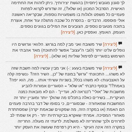
לך סגנון מגובש (יחסית) בהגשת יצירותיך. ניתן לזהות את החתימה
האישית. הסרבול המכוון (או שלא?), זה שדורש לקרוא לפחות
פעמיים כל משפט ולגלות בו משמעויות נוספות, שבקריאה ראשונה
אולי פוספסו. הרבדים - בהסרת כל שכבה מתגלה עוד אחת, אוצרת
בתוכה מטענים נוספים, הצובעים את המילים בגוונים נוספים.
העומק. האומץ. ואפסיק כאן.
[ליצירה]
[ליצירה]
שיר משובח ואני מבין למה בגרוש. הלוואי וגרושים היו
נופלים עלינו יותר (לגבי ה"עצוב" אפשר להתווכח) מאד אהבתי את
השימוש בסוגריים לסימול שוליות (או שלא)..
[ליצירה]
[ליצירה]
שיר משובח בעעע :-) אני מבין עכשיו למה חשבת שזה
לא משהו... התכוונתי "גרוש" במונח של "כן.. השיר הזה? <נשיפה קלה
על האצבעות> לא משהו בכלל, בשניות עשיתי אותו... מה, הוא יפה?
באמת?!" ובסוף כתבתי "או שלא" = הסוגריים אמורות להביע
מחשבות של "אולי" ו"כנראה לא, ועדיין" - הם לא מובאות כמנה
העיקרית... בשירים כאלה בתכל'ס מה שהולך יותר ומעניין יותר זה
המחשבות שמאחורה - שבסוגריים, כי בסופו של דבר בהרבה פעמים
הם האמת (או במקרה הזה, מה שמקווים שבאמת יקרה) שמסתתרת
מאחורי המסיכה. אמרתי שאקרא בביקורתיות יתר - רק אז שמתי לב
לחרוזים ולכך שהחריזה לא מושלמת. לדעתי זה מעולה. החריזה
במקרה הזה אינה העיקר - היא רק רפרפת שעושה את העסק יותר