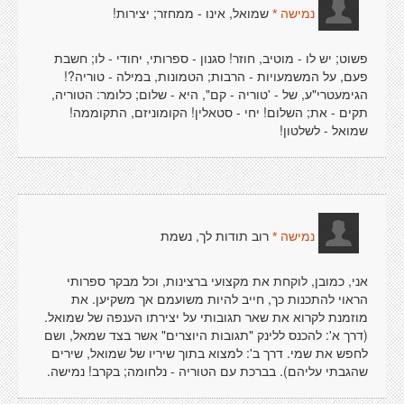
שמואל, אינו - ממחזר; יצירות!
נמישה *
פשוט; יש לו - מוטיב, חוזר! סגנון - ספרותי, יחודי - לו; חשבת
פעם, על המשמעויות - הרבות; הטמונות, במילה - טוריה?!
הגימעטרי"ע, של - 'טוריה - קם", היא - שלום; כלומר: הטוריה,
תקים - את; השלום! יחי - סטאלין! הקומוניזם, התקוממה!
שמואל - לשלטון!
רוב תודות לך, נשמת
נמישה *
אני, כמובן, לוקחת את מקצועי ברצינות, וכל מבקר ספרותי
הראוי להתכנות כך, חייב להיות משועמם אך משקיען. את
מוזמנת לקרוא את שאר תגובותי על יצירתו הענפה של שמואל.
(דרך א': להכנס ללינק "תגובות היוצרים" אשר בצד שמאל, ושם
לחפש את שמי. דרך ב': למצוא בתוך שיריו של שמואל, שירים
שהגבתי עליהם). בברכת עם הטוריה - נלחומה; בקרב! נמישה.