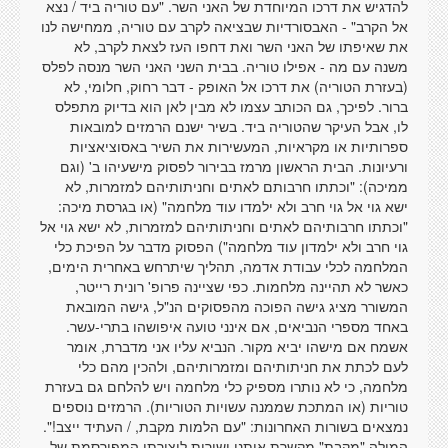
להדגיש את דרכו המיוחדת של האני השר. "עם טוריה ביד / נצא
אל הקרב" - האבסורדיות שבציאה לקרב עם טוריה, ממחישה לנו
את שאיפתו של האני השר ואת דחפו העז לצאת לקרב, לא
משנה עם מה - אפילו טוריה. בבית השני האני השר מנסה לפלס
(בעזרת הטוריה) את דרכו אל האופק - דבר רחוק, חלומי, לא
ברור. לפיכך, גם הכותב עצמו לא מבין לאן הוא בדיוק מתפלס
לו, אבל העיקר שהטוריה ביד. בשיר ישנם הרמזים למובאות
ספרותיות או מקראיות, המעשירות את השיר באסוציאציות
ורעיונות. הבית הראשון מרמז בבירור לפסוק מישעיהו ב' (וגם
ממיכה): "וכתתו חרבותם לאתים וחניתותיהם למזמרות, לא
ישא גוי אל גוי חרב ולא ילמדו עוד מלחמה" (או בגרסת מיכה:
"וכתתו חרבותיהם לאתים וחניתותיהם למזמרות, לא ישא גוי אל
גוי חרב ולא ילמדון עוד מלחמה") הפסוק מדבר על הפיכת כלי
המלחמה לכלי עבודת אדמה, תהליך שיתרחש באחרית הימים,
כאשר לא תהיינה מלחמות. כפי שציינה פרופ' רונית רייטר,
המשורר מציג גישה הפוכה מהפסוקים הנ"ל, גישה המובאת
באחד מספרי הנביאים, אם אינני טועה איפושהו בתרי-עשר.
אשמח אם מישהו יביא מקור. הנביא עליו אני מדברת, אומר
לעם לכתת את חניתותיהם ומזמרותיהם, ולהכין מהם כלי
מלחמה, כי לא נותרו מספיק כלי מלחמה ויש להלחם גם בעזרת
טוריות (או המתכת שממנה עשויות הטוריות). הרמזים נוספים
נמצאים בשורות האחרונות: "עם הלמות מקבת, / העתיד ייצב!".
המילה "מקבת" מקשרת אותנו ישירות ליצירתו המפורסמת של