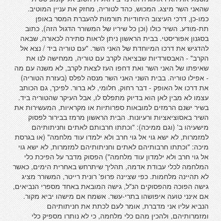
שהאני השר מיצג. המכוש, כהד לטוריה, מחזק את עניין המוטיב.
כמו-כן, דרכי העיצוב היחודיות תורמות להעברת המסר באופן
תת-מודע. השיר כולו (וכן כל שיריו של המשורר הדגול הזה), כתוב
בסגנון אפוריסטי. בבית הראשון ניתן לראות סתירה לכאורה, שבאה
להדגיש את דרכו המיוחדת של האני השר. "עם טוריה ביד / נצא אל
הקרב" - האבסורדיות שבציאה לקרב עם טוריה, ממחישה לנו את
שאיפתו של האני השר ואת דחפו העז לצאת לקרב, לא משנה עם מה
- אפילו טוריה. בבית השני האני השר מנסה לפלס (בעזרת הטוריה)
את דרכו אל האופק - דבר רחוק, חלומי, לא ברור. לפיכך, גם הכותב
עצמו לא מבין לאן הוא בדיוק מתפלס לו, אבל העיקר שהטוריה ביד.
בשיר ישנם הרמזים למובאות ספרותיות או מקראיות, המעשירות את
השיר באסוציאציות ורעיונות. הבית הראשון מרמז בבירור לפסוק
מישעיהו ב' (וגם ממיכה): "וכתתו חרבותם לאתים וחניתותיהם
למזמרות, לא ישא גוי אל גוי חרב ולא ילמדו עוד מלחמה" (או בגרסת
מיכה: "וכתתו חרבותיהם לאתים וחניתותיהם למזמרות, לא ישא גוי
אל גוי חרב ולא ילמדון עוד מלחמה") הפסוק מדבר על הפיכת כלי
המלחמה לכלי עבודת אדמה, תהליך שיתרחש באחרית הימים, כאשר
לא תהיינה מלחמות. כפי שציינה פרופ' רונית רייטר, המשורר מציג
גישה הפוכה מהפסוקים הנ"ל, גישה המובאת באחד מספרי הנביאים,
אם אינני טועה איפושהו בתרי-עשר. אשמח אם מישהו יביא מקור.
הנביא עליו אני מדברת, אומר לעם לכתת את חניתותיהם
ומזמרותיהם, ולהכין מהם כלי מלחמה, כי לא נותרו מספיק כלי