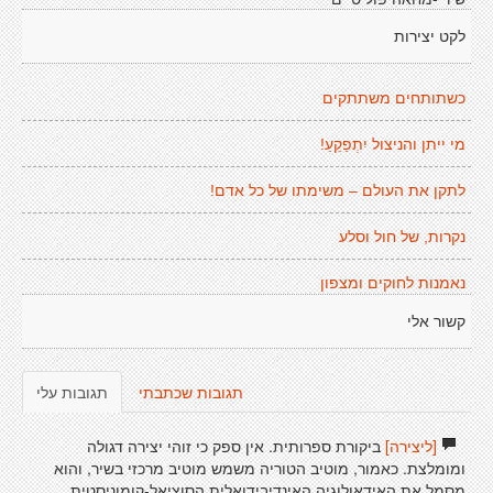
לקט יצירות
כשתותחים משתתקים
מי ייתן והניצול יִתְפַקֵעַ!
לתקן את העולם – משימתו של כל אדם!
נקרות, של חול וסלע
נאמנות לחוקים ומצפון
קשור אלי
תגובות שכתבתי
תגובות עלי
[ליצירה]
ביקורת ספרותית. אין ספק כי זוהי יצירה דגולה
ומומלצת. כאמור, מוטיב הטוריה משמש מוטיב מרכזי בשיר, והוא
מסמל את האידאולוגיה האינדיבידואלית הסוציאל-קומוניסטית