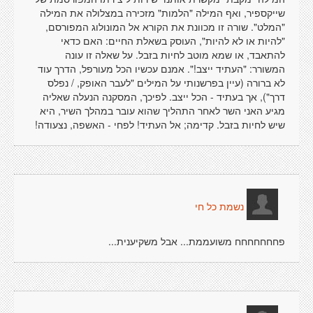
שייקספיר, ואף המילה "הלמות" מזכירה במצלולה את המילה
"המלט". שורה זו מכוונת את הקורא אל המונולוג המפורסם,
"להיות או לא להיות", העוסק בשאלת החיים: האם כדאי
להתאבד, או שמא מוטב לחיות בזבל. על שאלה זו עונה
המשורר: "העתיד ייצב!". אמנם עכשיו הכל מעורפל, הדרך עוד
לא ברורה (עיין בפרשנותי על המילים "לעבר האופק, / נפלס
דרך"), אך בעתיד - הכל ייצב. לפיכך, המסקנה הנעלה שאליה
מגיע האני השר לאחר התהליך שהוא עובר במהלך השיר, היא
שיש לחיות בזבל. קדימה; אל העתיד! לפחי - האשפה, נצעודה!
נשמת כל חי
פחחחחחחח משועממת... אבל משקיענית...