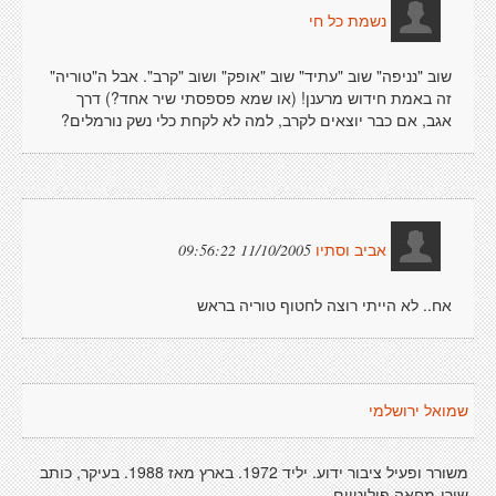
נשמת כל חי
שוב "נניפה" שוב "עתיד" שוב "אופק" ושוב "קרב". אבל ה"טוריה"
זה באמת חידוש מרענן! (או שמא פספסתי שיר אחד?) דרך
אגב, אם כבר יוצאים לקרב, למה לא לקחת כלי נשק נורמלים?
11/10/2005 09:56:22
אביב וסתיו
אח.. לא הייתי רוצה לחטוף טוריה בראש
שמואל ירושלמי
משורר ופעיל ציבור ידוע. יליד 1972. בארץ מאז 1988. בעיקר, כותב
שירי-מחאה פוליטיים