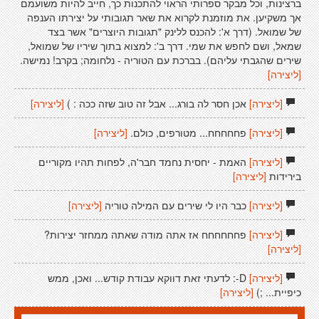
ברצינות, וכל מבקר ספרותי הראוי להתכנות כך, חייב להיות משועמם
אך משקיען. את מוזמנת לקרוא את שאר תגובותי על יצירתו הענפה
של שמואל. (דרך א': להכנס ללינק "תגובות היוצרים" אשר בצד
שמאל, ושם לחפש את שמי. דרך ב': למצוא בתוך שיריו של שמואל,
שירים שהגבתי עליהם). בברכת עם הטוריה - נלחומה; בקרב! נמישה.
[ליצירה]
[ליצירה]
אכן חסר לה בורג... אבל זה טוב שזה ככה : )
[ליצירה]
[ליצירה]
פחחחחח... מטורפים, כולם.
[ליצירה]
[ליצירה]
האמת - יחסית נחמד חבר'ה, לפחות תהיו מקוריים
בירידות
[ליצירה]
[ליצירה]
כבר היו לי שירים עם המילה טוריה
[ליצירה]
[ליצירה]
פחחחחחח אז אתה מודה שאתה ממחזר יצירות?
[ליצירה]
[ליצירה]
D-: לדעתי זאת דווקא עבודת קודש... ואכן, ממש
כיפיית... ;)
[ליצירה]