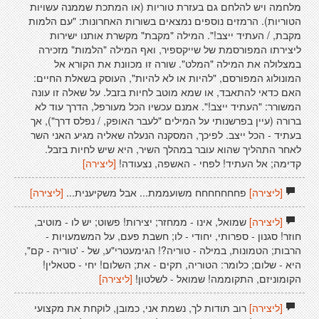
מלחמה ויש להלחם גם בעזרת טוריות (או המתכת שממנה עשויות
הטוריות). הרמזים נוספים נמצאים בשורות האחרונות: "עם הלמות
מקבת, / העתיד ייצב!". המילה "מקבת" מקשרת אותנו ישירות
ליצירתו המפורסמת של שייקספיר, ואף המילה "הלמות" מזכירה
במצלולה את המילה "המלט". שורה זו מכוונת את הקורא אל
המונולוג המפורסם, "להיות או לא להיות", העוסק בשאלת החיים:
האם כדאי להתאבד, או שמא מוטב לחיות בזבל. על שאלה זו עונה
המשורר: "העתיד ייצב!". אמנם עכשיו הכל מעורפל, הדרך עוד לא
ברורה (עיין בפרשנותי על המילים "לעבר האופק, / נפלס דרך"), אך
בעתיד - הכל ייצב. לפיכך, המסקנה הנעלה שאליה מגיע האני השר
לאחר התהליך שהוא עובר במהלך השיר, היא שיש לחיות בזבל.
קדימה; אל העתיד! לפחי - האשפה, נצעודה!
[ליצירה]
[ליצירה]
פחחחחחחח משועממת... אבל משקיענית...
[ליצירה]
[ליצירה]
שמואל, אינו - ממחזר; יצירות! פשוט; יש לו - מוטיב,
חוזר! סגנון - ספרותי, יחודי - לו; חשבת פעם, על המשמעויות -
הרבות; הטמונות, במילה - טוריה?! הגימעטרי"ע, של - 'טוריה - קם",
היא - שלום; כלומר: הטוריה, תקים - את; השלום! יחי - סטאלין!
הקומוניזם, התקוממה! שמואל - לשלטון!
[ליצירה]
[ליצירה]
רוב תודות לך, נשמת אני, כמובן, לוקחת את מקצועי