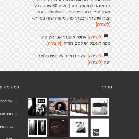
מתאימה לתקופה הזו ( חלפו 60 שנה, בכל
זאת) יופי. כמו שייקספיר- timeless. -אגב,
קצת שרצתי ורבצתי פה, מקווה שזה בסדר.-
[ליצירה]
[ליצירה]
אנושי אהבתי אבי אין פה
ספרות אבל יש קסם תודה.
[ליצירה]
[ליצירה]
השיר כחידה על נפש כלואה
יפה
[ליצירה]
חזותי
כמה מהיוצ
אלי דרמנ
רוכב ערב
בר חוטים