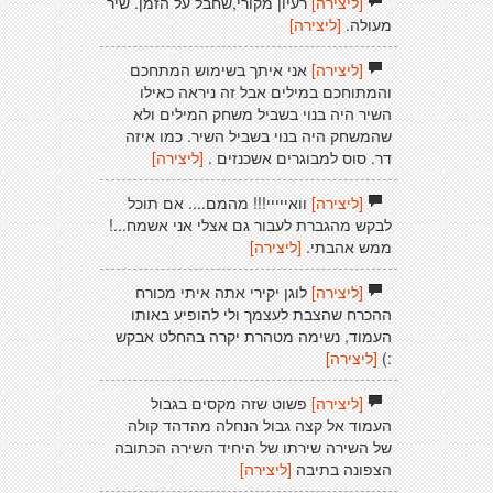
[ליצירה]
רעיון מקורי,שחבל על הזמן. שיר
מעולה.
[ליצירה]
[ליצירה]
אני איתך בשימוש המתחכם
והמתוחכם במילים אבל זה ניראה כאילו
השיר היה בנוי בשביל משחק המילים ולא
שהמשחק היה בנוי בשביל השיר. כמו איזה
דר. סוס למבוגרים אשכנזים .
[ליצירה]
[ליצירה]
וואייייי!!! מהמם.... אם תוכל
לבקש מהגברת לעבור גם אצלי אני אשמח...!
ממש אהבתי.
[ליצירה]
[ליצירה]
לוגן יקירי אתה איתי מכורח
ההכרח שהצבת לעצמך ולי להופיע באותו
העמוד, נשימה מטהרת יקרה בהחלט אבקש
:)
[ליצירה]
[ליצירה]
פשוט שזה מקסים בגבול
העמוד אל קצה גבול הנחלה מהדהד קולה
של השירה שירתו של היחיד השירה הכתובה
הצפונה בתיבה
[ליצירה]