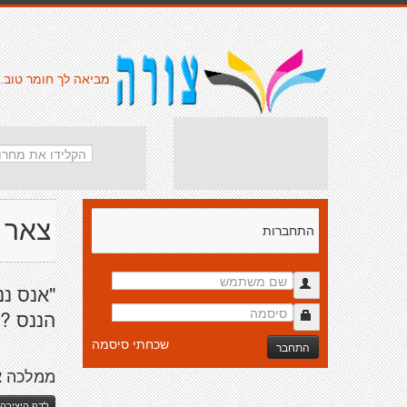
מביאה לך חומר טוב.
צאר ק
התחברות
"אנס ננ
הננס ??
שכחתי סיסמה
התחבר
ממלכה א
לדף היצירה 