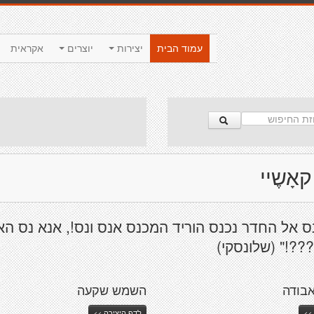
עמוד הבית
יצירות
יוצרים
אקראית
אָשֶיי
ס אל החדר נכנס הוריד המכנס אנס ונס!, אנא נס הא
??!" (שלונסקי)
בודה
השמש שקעה
>>
לדף היצירה >>