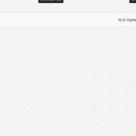
אקח עימי