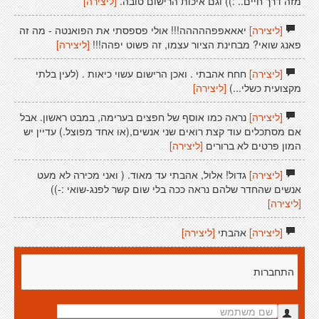
מזה דרך חיים.. :)) וגם איכות הרישום טובה.
[ליצירה]
[ליצירה]
יאאאפפההההה!!! אולי פספסתי את הפואנטה - מה זה
פאנג שואי? מבחינת הציור עצמו, זה פשוט יפהה!!!
[ליצירה]
[ליצירה]
חחח אהבתי . ואכן הרישום עשוי כיאות . (לעין בלתי
מקצועית כשלי...)
[ליצירה]
[ליצירה]
נראה כמו אוסף של חפצים בערימה, במבט ראשון. אבל
אם מסתכלים עוד קצת רואים שני אנשים,(או אחד מפוצל.) עדיין יש
המון פרטים לא ברורים
[ליצירה]
[ליצירה]
גדול! אלול, אהבתי עד מאוד. ( ואני מכירה לא מעט
אנשים שהחדר שלהם נראה ככה בלי שום קשר לפנג-שואי :-))
[ליצירה]
[ליצירה]
אהבתי
[ליצירה]
התחברות