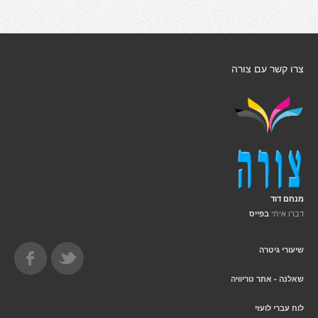
צרו קשר עם צורה
מנחם דוד
דברו איתי
בפייס
שיעורי גיטרה
שאלנה - אתר טריוויה
לוח עברי לועזי