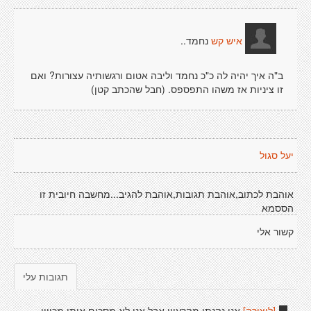
נחמד..
איש קש
ב"ה איך יהיה לה כ"כ נחמד וליבה אטום ורגשותיה עצורות? ואם
זו ציניות אז משהו התפספס. (חבל שהכתב קטן)
יעל סגול
אוהבת לכתוב,אוהבת תגובות,אוהבת להגיב...מחשבה חיובית זו
הססמא
קשור אלי
תגובות עלי
[ליצירה]
אני נהנתי מהרעיון אבל אני לא מסכים איתו מכיוון.