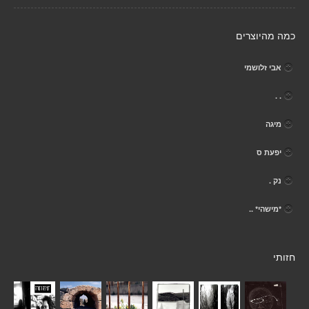
כמה מהיוצרים
אבי זלושמי
. .
מיגה
יפעת ס
נק .
*מישהי* ..
חזותי