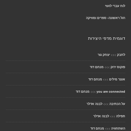
לוח עברי לועזי
רגל ראשונה- ספרים ומוזיקה
דוגמית מדפי היצירות
>>>
לחבק
יצחק גור
>>>
פוקוס ירוק
מנחם דוד
>>>
אוצר מילים
מנחם דוד
>>>
you are connected
מנחם דוד
>>>
על הכתיבה
לבנה אדלר
>>>
תפילה
לבנה אדלר
>>>
השתחוויה
מנחם דוד