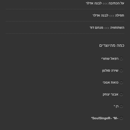
>>>
על הכתיבה
לבנה אדלר
>>>
תפילה
לבנה אדלר
>>>
השתחוויה
מנחם דוד
כמה מהיוצרים
רפאל שחורי
שירה סולטן
כזאת אנוכי
אבנר יצחק
רן *
~SoulSingeR~ *M*