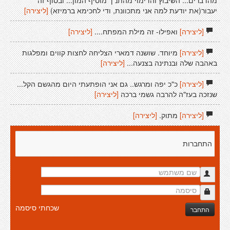
מהדברים... השיבוץ והדימוי מהתנ"ך מוסיף המון... ובסוף זה
יעבור(את יודעת למה אני מתכוונת, ודי לחכימא ברמיזא)
[ליצירה]
[ליצירה]
ואפילו- זה מילת המפתח....
[ליצירה]
[ליצירה]
מיוחד. שושנה דמארי הצליחה לחצות קווים ומפלגות
באהבה שלה ובנתינה בצנעה...
[ליצירה]
[ליצירה]
כ"כ יפה ומרגש.. גם אני הופתעתי היום מהגשם הקל...
שנזכה בעז"ה להרבה גשמי ברכה
[ליצירה]
[ליצירה]
מתוק.
[ליצירה]
התחברות
שכחתי סיסמה
התחבר