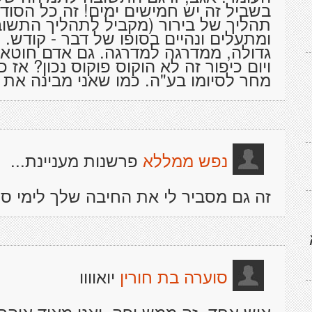
בשביל זה יש חמישים ימים! זה כל הסוד
תהליך של בירור (מקביל לתהליך התשו
ומתעלים ונהיים בסופו של דבר - קודש. 
גדולה, ממדרגה למדרגה. גם אדם חוטא 
ויום כיפור זה לא הוקוס פוקוס נכון? אז
מחר לסיומו בע"ה. כמו שאני מבינה את ז
פרשנות מעניינת...
נפש ממללא
זה גם מסביר לי את החיבה שלך לימי ספ
יואוווו
סוערה בת חורין
איש אחד- זה ממש יפה. ואני מאוד אוה