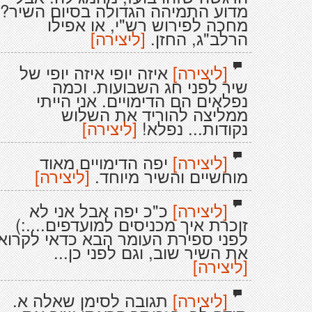
מדוע התמיהה הגדולה בסיום השיר?
מחכה לפירוש רש"י, או אפילו
הרלב"ג, החזן.
[ליצירה]
[ליצירה]
איזה יופי איזה יופי של
שיר לפני חג השבועות. וכמה
נפלאים הם הדימויים. אני הייתי
ממליצה להוריד את השלוש
נקודות... נפלא!
[ליצירה]
[ליצירה]
יפה הדימויים מאוד
מוחשיים והשיר מיוחד.
[ליצירה]
[ליצירה]
כ"כ יפה אבל אני לא
זוכרת איך מכניסים למועדפים....:)
לפני ספירת העומר הבא כדאי לקרוא
את השיר שוב, וגם לפני כן...
[ליצירה]
[ליצירה]
תגובה לסימן שאלה א.