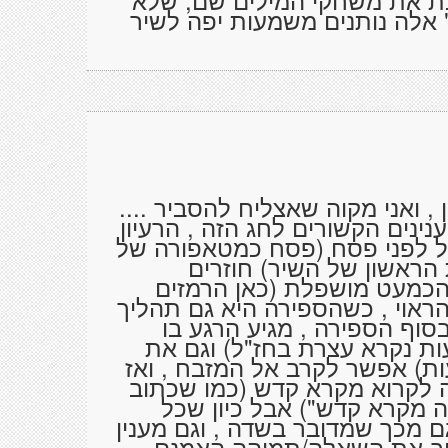
 אלה נותנים משמעות יפה לשיר
 , ואני מקוה שאצליח להסביר ....
נינים הקשורים לחג הזה , הרעיון
של לפני פסח (פסח כמטאפורה של
 הראשון של השיר) חוזרים
הכמעט מושפלת (כאן הרמזים
הראוי , כשהספירה היא גם תהליך
סוף הספירה , מגיע הרגע בו
ות נקרא עצרת בחז"ל) וגם את
ת) אפשר לקרב אל המזבח , ואז
 לקרוא מקרא קדש (כמו שכתוב
 מקרא קדש") אבל כיון שכל
ם מכך שמדובר בשדה , וגם מענין
ייב את השאלה/תמיהה האמנם