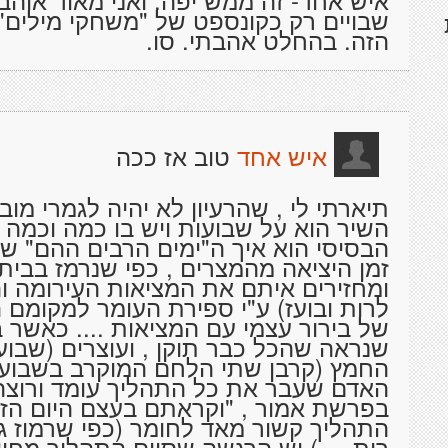
שבויים רק כקונספט של "משחקי מילים"
הזה. בהחלט אהבתי. סו.
טוב אז ככה
איש אחד
תיארתי לי , שהרעיון לא יהיה לגמרי מובן
השיר הוא על שבועות ויש בו כמה וכמה ע
הבסיסי הוא איך ה"ימים הרבים ההם" 
זמן היציאה מהמצרים , כפי שנרמז בבית
ומחזירים איתם את המציאות העירומה ו
לרות ובועז) ע"י ספירת העומר למקומם 
של בירור עצמי עם המציאות .... כאשר ב
שנראה שהכל כבר תוקן , ועוצרים (שבוע
החמץ (קרבן שתי הלחם המוקרב בשבועו
האדם שעבר את כל התהליך עומד ורוצה
בפרשת אמור , "וקראתם בעצם היום הזה
התהליך קשור מאד לחומר (כפי שרמוז ג
רות ....) יש הרגשה שסיום התהליך מח