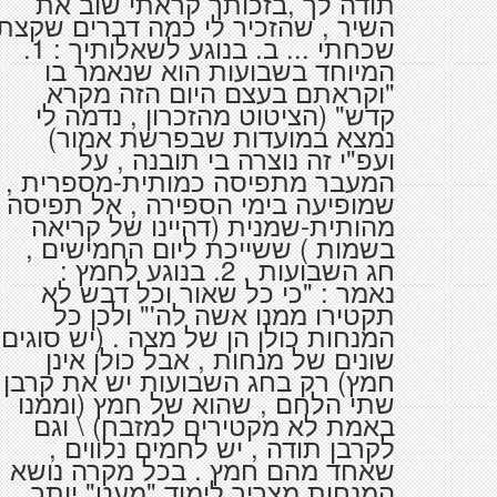
תודה לך ,בזכותך קראתי שוב את
השיר , שהזכיר לי כמה דברים שקצת
שכחתי ... ב. בנוגע לשאלותיך : 1.
המיוחד בשבועות הוא שנאמר בו
"וקראתם בעצם היום הזה מקרא
קדש" (הציטוט מהזכרון , נדמה לי
נמצא במועדות שבפרשת אמור)
ועפ"י זה נוצרה בי תובנה , על
המעבר מתפיסה כמותית-מספרית ,
שמופיעה בימי הספירה , אל תפיסה
מהותית-שמנית (דהיינו של קריאה
בשמות ) ששייכת ליום החמישים ,
חג השבועות . 2. בנוגע לחמץ :
נאמר : "כי כל שאור וכל דבש לא
תקטירו ממנו אשה לה'" ולכן כל
המנחות כולן הן של מצה . (יש סוגים
שונים של מנחות , אבל כולן אינן
חמץ) רק בחג השבועות יש את קרבן
שתי הלחם , שהוא של חמץ (וממנו
באמת לא מקטירים למזבח) \ וגם
לקרבן תודה , יש לחמים נלווים ,
שאחד מהם חמץ . בכל מקרה נושא
המנחות מצריך לימוד "מעט" יותר