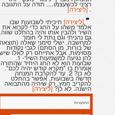
רציני לכשעצמו.... תודה על התגובה
.
[ליצירה]
[ליצירה]
חיכיתי לשבועות שבו
אלמד משהו על החג כדי לקרוא את
השיר ולהבין אותו והיה בהחלט שווה.
גם נהניתי וגם נתת לי חומר
למחשבה. ישלי סימני שאלה (תוצאה
של בורות, מן הסתם) לגבי נקודות
מסוימות, אבל אתייחס רק לאלו שיש
להן נגיעה למשמעות השיר- 1.
שבועות הוא לא החג היחיד שהתורה
אומרת בו "מקרא קודש יהיה לכם".
לא כן? 2. עד להקרבת המנחה
חדשה בשבועות, אפשר בהחלט
להקריב חמץ, רק שיהיה מהתבואה
הישנה. לא כן?
[ליצירה]
התחברות