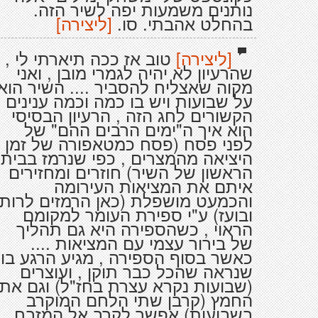
נותנים משמעות יפה לשיר הזה.
בהחלט אהבתי. סו.
[ליצירה]
[ליצירה]
טוב אז ככה תיארתי לי ,
שהרעיון לא יהיה לגמרי מובן , ואני
מקוה שאצליח להסביר .... השיר הוא
על שבועות ויש בו כמה וכמה ענינים
הקשורים לחג הזה , הרעיון הבסיסי
הוא איך ה"ימים הרבים ההם" של
לפני פסח (פסח כמטאפורה של זמן
היציאה מהמצרים , כפי שנרמז בבית
הראשון של השיר) חוזרים ומחזירים
איתם את המציאות העירומה
והכמעט מושפלת (כאן הרמזים לרות
ובועז) ע"י ספירת העומר למקומם
הראוי , כשהספירה היא גם תהליך
של בירור עצמי עם המציאות ....
כאשר בסוף הספירה , מגיע הרגע בו
שנראה שהכל כבר תוקן , ועוצרים
(שבועות נקרא עצרת בחז"ל) וגם את
החמץ (קרבן שתי הלחם המוקרב
בשבועות) אפשר לקרב אל המזבח ,