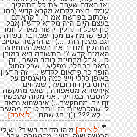
ואז האדם שעבר את כל התהליך
עומד ורוצה לקרוא מקרא קדש (כמו
שכתוב בפרשת אמור , "וקראתם
בעצם היום הזה מקרא קדש") אבל
כיון שכל התהליך קשור מאד לחומר
(כפי שרמוז גם מכך שמדובר בשדה ,
וגם מענין רות ....) יש הרגשה שסיום
התהליך מחייב את השאלה/תמיהה
האמנם קדש ?! התשובה היא כמובן
כן , אבל מבחינת כותב השיר , זה
נראה בהחלט מפליא , שכל החול
הופך כך פתאום לקדש .... זה הרעיון
באופן כללי (יש כמה ניואנסים על
היחס בין רות ובועז , שמהוים
איזושהיא מטאפורה , שאני מתקשה
להסביר במדויק , אני מקוה שעכשיו
זה יובן מההקשר...) איכשהוא נראה
לי שהפרשנות הזו יותר טובה מהשיר
....לא ??? (((: חג שמח .
[ליצירה]
[ליצירה]
מיהו הדובר בשיר? יש לי
הרגשה שזהו בועז, מהמגילה. אבל