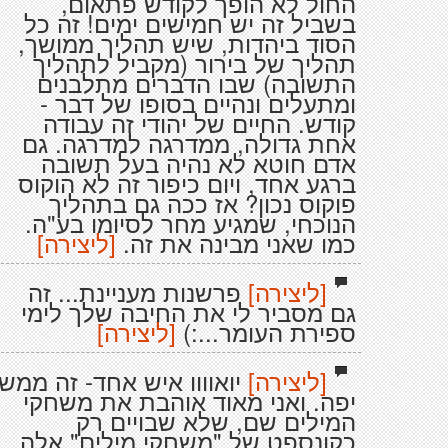
החול לא הופך לקודש פתאום,
בשביל זה יש חמישים ימים! זה כל
הסוד ביהדות, שיש תהליך ממושך,
תהליך של בירור (מקביל לתהליך
התשובה) שבו הדברים מתלבנים
ומתעלים ונהיים בסופו של דבר -
קודש. החיים של יהודי זה עבודה
אחת גדולה, ממדרגה למדרגה. גם
אדם חוטא לא נהיה בעל תשובה
ברגע אחד, ויום כיפור זה לא הוקוס
פוקוס נכון? אז ככה גם בתהליך
הנוכחי, שמגיע מחר לסיומו בע"ה.
כמו שאני מבינה את זה.
[ליצירה]
[ליצירה]
פרשנות מעניינת... זה
גם מסביר לי את החיבה שלך לימי
ספירת העומר...:)
[ליצירה]
[ליצירה]
יואוווו איש אחד- זה ממש
יפה. ואני מאוד אוהבת את משחקי
המילים שם, שלא שבויים רק
כקונספט של "משחקי מילים" אלה