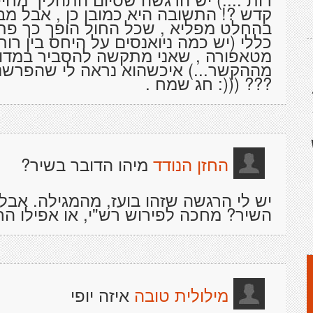
קדש ?! התשובה היא כמובן כן , אבל מב
בהחלט מפליא , שכל החול הופך כך פתאו
כללי (יש כמה ניואנסים על היחס בין רות
מטאפורה , שאני מתקשה להסביר במדויק 
מההקשר...) איכשהוא נראה לי שהפרשנות
??? (((: חג שמח .
מיהו הדובר בשיר?
החזן הנודד
יש לי הרגשה שזהו בועז, מהמגילה. אבל
השיר? מחכה לפירוש רש"י, או אפילו הרל
איזה יופי
מילולית טובה