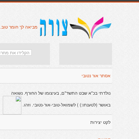
מביאה לך חומר טוב.
אסתר אור נטובי
נולדתי בכ"א שבט התשד"ם, בעיצומו של החורף. נשואה
באושר (לטענתו:) ) לשמואל-טובי-אור-נטובי. וזהו.
לקט יצירות