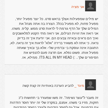
אני מציה
יש מילים שמפעילות אצלך בראש סרט. כל יוצר מפעיל יותר,
מפעיל פחות, לא מפעיל בכלל. הצורה בה אתה מנהל את
המילים שלך על הדף גורמת לי לראות סרט ממש. קליפ. משהו.
אני רואה את זוויות הצילום, אני רואה מתי הקטע לפלאשבקים
ואיך הם נראים ובאיזה צבעים הם. אני יודעת איך זה בדיוק
נראה. כי אתה לא משאיר ברירה *אלא* לראות איך זה נראה. לא,
התגובה אינה עוסקת בי ובדמיון שלי- אלא בך ובאיך שאתה
מפעיל אותו. פשוט נפלא. אם תרצה פעם להנפיש את
הסיפורים שלך.. :) ITS ALL IN MY HEAD. ממילא, אז.
להביע הערכה באותיות זה קצת קשה
מיגד _
זה מעבר ל"עוצר נשימה". זה משו שמעורר בי תחושות כ"כ
חזקות, מזיז בי משהו. אמנם, במקרה שלי זה יותר חוסר הזדהות
עם הדמויות, אבל גם לחוסר הזדהות ולצורך בחוסר ההזדהות