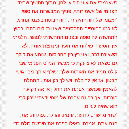
כשעצמתי את עיני הופיעו להן, מתוך החושך שבצד
"עיצומו של חורף היה זה, חורף בוטח בעצמו ונחוש,
לא כמו החורפים ההססניים שאנו רגילים בהם. בחוץ
התחשרה לה סופה ובפנים התחשרתי לנפשי. חלמתי
איך הסערה פולחת את העיר ומנתצת אותה, לא
משאירה דבר, ואני רץ בין ההריסות, שומע את קולך
גם כשאת לא צועקת כי מכשיר הניווט הפנימי שבי
קולט תמיד את האותות שלך, שולף אותך מבין גושי
הבטון ואז אין לך בלתי ויש לך רק אותי. התחלתי
להאמין שכאשר אפתח את החלון אראה רק עיי
חורבות. אך בפינה אחרת של מוחי ידעתי שרק לבי
"שתי נקישות, קרועות זו מזו, והדלת נפתחה. את.
הנה אתה, אמרת, כאילו הפכת את היבשת כולה כדי