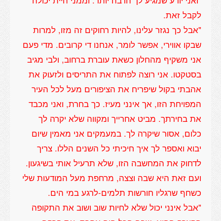
"ואני יודע שמגיע לך הרבה יותר. וממני היית יכולה
"אבל כך נגזר עלינו, להיות רחוקים זה מזו, למרות
שבקו אווירי, אפשר לומר, אנחנו די קרובים. מדי פעם
אני משקיף מהחלון כשאת עוברת ברחוב, ולבי מגיב
בסטקטו. אני רוצה לפתוח את התריסים ולזעוק את
אהבתי בקול שיפריח את הציפורים מעל לכל העיר
המפויחת הזו, אך אינני מעיז. כך בחרת, ואני מכבד
את בחירתך. מביט אחרייך ומקווה שלא יקרה לך
כלום, אסור שיקרה לך. במעמקים אני מאמין שיום
יבוא ואספר לך איך חיכיתי כל השנים הללו. צריך
לדחוק את המחשבה הזו, שלא תרעיל אותי בשיגעון.
ועם זאת היא שבה וצצה, מרחפת מעל המודעות שלי
"אבל אינני יכול שלא לחיות שוב ושוב את התקופה