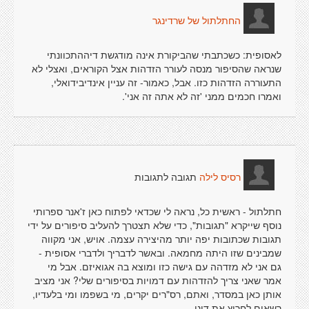
החתלתול של שרדינגר
לאסופית: כשכתבתי שהביקורת אינה מודגשת דיההתכוונתי
שנראה שהסיפור מנסה לעורר הזדהות אצל הקוראים, ואצלי לא
התעוררה הזדהות כזו. אבל, כאמור- זה עניין אינדיבידואלי,
ואמרו חכמים ממני 'זה לא אתה זה אני'.
תגובה לתגובות
רסיס לילה
חתלתול - ראשית כל, נראה לי שכדאי לפתוח כאן ז'אנר ספרותי
נוסף שייקרא "תגובות", כדי שלא תצטרך להעליב סיפורים על ידי
תגובות שכתובות יפה יותר מהיצירה עצמה. אויש, אני מקווה
שמבינים שזו היתה מחמאה. ובאשר לדבריך ולדברי אסופית -
גם אני לא מזדהה עם גישה כזו ומוצא בה אגואיזם. אבל מי
אמר שאני צריך להזדהות עם דמויות בסיפורים שלי? אני מציב
אותן כאן במסדר, ואתם, רס"רים יקרים, מי בשפמו ומי בלעדיו,
רשאים לחרוץ את דינן.