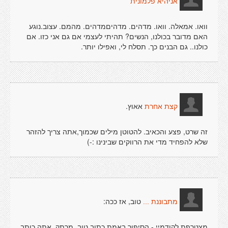
אניהיא פלמונית
וואו. אמאלה. וואו. מדהים. מדהיםמדהים. מהמם. עצוב.נוגע
האם מדובר בכולנו, הנשים? תהיתי לעצמי אם גם אני כזו. אם
כולנו.. גם הבנים כך. תסלח לי, ואפילו יותר.
אאוץ.
קצת אחרת
זה שרט, פצע והכאיב. להטוטן מילים שכמוך,אתה צריך להזהר
שלא להפחיד מדי את הרווקים שבינינו :-)
טוב, אז ככה:
מתבוננת ...
מצטרפת לקודמיי - הסיפור באמת כתוב טוב. מרתק. אתה כותב