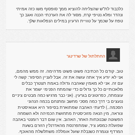
כלכבוד לת"ש שהצליחה להוציא ממך סופסוף משו כזה אמיתי
ונהדר ומלא נטיפי קרח, מסור לה את הערכתי הכנה ואגב כך
טפח על שכמך על טוויית הרעיון במילים הנפלאות שלך.
החתלתול של שרדינגר
טוב. קודם כל הכתיבה פשוט פשוט מדהימה. זה ממש מהמם,
אני לא יודע איך אתה עושה את זה. אבל לעניין הסיפור: קשה לי
עם זה. אני לא מאמין שאהבה גדולה באמת תצטרך כבלים
מלאכותיים כל כך גדולים כדי שהמתח הפנימי ישמר את
עוצמתה, כפרוטונים בגרעין. (אני כבר מרגיש כמה מבטים ציניים
ננעצים בי דרך כמה מסכי מחשב ומתנחם בכמה הנהוני
הסכמה..) לדעתי האהבה שמתוארת בסיפור היא אגואיסטית
ונוראה, מין הנאה מזוכיסטית מתחושת הכמיהה ולא השמחה
הפשוטה שבנוכחות האחר, האהוב. אין שום דבר רומנטי באהבה
שפועלת כמסע ציד, שמתפרנסת מהאדרנלין הזורם בשעת
המרדף ונגמרת כשנבלת שועל אומללה משתלשלת מהאוכף.