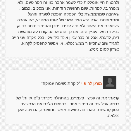
ולהנציח חיי אומללות כדי לשמר אהבה כזו זה חסר טעם, ולא
מעורר בי, לפחות, שום תחושת הזדהות. אני מסכים, כמובן,
שאהבה שמתממשת בלי הפסקה הופכת לשגרה והרגל
ומתמוססת. אבל היא הצד השני של אותו המטבע, של אהבה
ששואבת את האחר ולא חיה לצידו. יתכן והסיפור נכתב בדיוק
כביקורת על העניין הזה: אם כך הוא אז הביקורת לא מודגשת
דיה, לדעתי. אבל זה כבר עניין אינדיבידואלי. בכל מקרה אני חייב
להגיד שוב שהסיפור ממש נפלא, אי אפשר להפסיק לקרוא.
כשרון קסום ממש.
*לוקחת נשימה עמוקה*
מורגן לה פיי
קראתי את זה עכשיו פעמיים. בהתחלה נזכרתי ב"סיגליות" של
ברוזה,אבל שם זה סיפור אחר.. בהחלט הלכת עם הרגש עד
הסוף,והשורה האחרונה פוצעת ממש.. וחוצמזה,הכתיבה שלך
נפלאה.