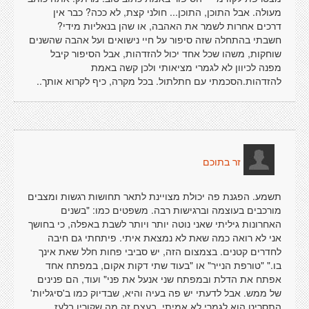
מעולה. אבל התוכן, התוכן... חולני קצת, לא ככה? כבר אין
דרכים אחרות לשמר את האהבה, או שהן בנאליות מידי?
חשבתי בהתחלה שזה סיפור על חיי נישואים ועל אהבה שהשנים
שוחקות, משהו שכל אחד יכול להזדהות, אבל הסיפור קיבל
מפנה לכיוון לא לגמרי מציאותי ולכן קשה באמת
להזדהות.הסכמתי עם חתלתול. בכל מקרה, כיף לקרוא אותך..
זר בתוכם
תשמע. הפגנת פה יכולת מצויינת לתאר תחושות רגשות ומצבים
מורכבים בעוצמה וברגישות רבה. משפטים כמו: "בשנים
האחרונות גיליתי שאני נוטה יותר ויותר לשבת באפלה, כי בחושך
אני לא רואה כמה שאת לא נמצאת איתי. פיתחתי גם חיבה
לחדרים קטנים. בצמצום הזה, יש סביבי פחות חלל שאת אינך
בו." "טורפת הנייר" או "בעוד שתי דקות אקום, במפתח אחד
אפתח את הדלת ובמפתח שני אנעל את פני" ועוד, הם פנינים
של ממש. אבל לדעתי יש פה בעיה והיא, שבדיוק כמו ב'סיגליות'
התסריט הוא לגמרי לא אמיתי. בעצם זה מה שקורין בלעז