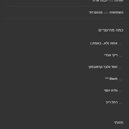
>>>
תפילה
לבנה אדלר
>>>
השתחוויה
מנחם דוד
כמה מהיוצרים
אחוה (לא.. באמת.)
ריקי אבדי
חמד גלבר-קרפובסקי
lilach ***
גלית יוסף
רחל רייך
חזותי