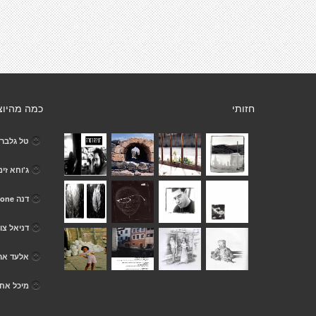
חזותי
כמה מהיוצ
טל גלבר
ג'וחא זימ
דנה none
דניאל צו
אלעד ארנ
מיכל אח