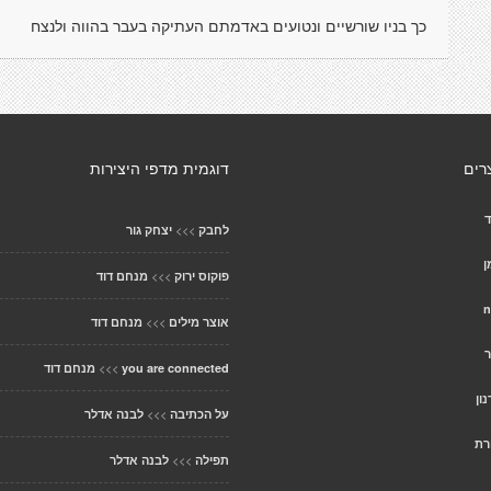
כך בניו שורשיים ונטועים באדמתם העתיקה בעבר בהווה ולנצח
רים
דוגמית מדפי היצירות
ד
>>>
לחבק
יצחק גור
ן
>>>
פוקוס ירוק
מנחם דוד
>>>
אוצר מילים
מנחם דוד
ר
>>>
you are connected
מנחם דוד
ון
>>>
על הכתיבה
לבנה אדלר
רת
>>>
תפילה
לבנה אדלר