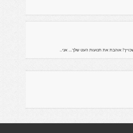
וייך! אוהבת את תנועות העט שלך... אני..