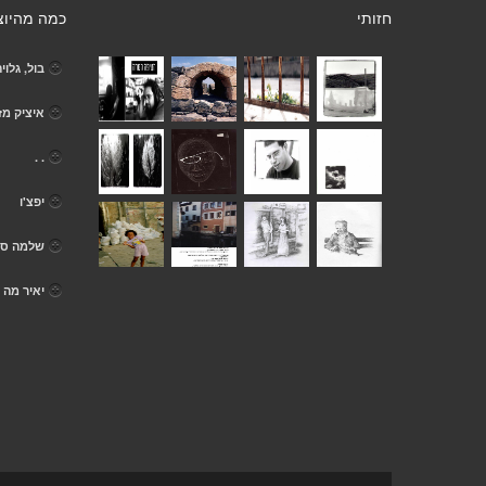
חזותי
כמה מהיוצ
בול, גלוי
איציק מז
. .
יפצ'ו
שלמה סרג
יאיר מה 