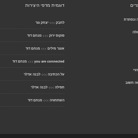
רים
דוגמית מדפי היצירות
ה ונסתרת
>>>
לחבק
יצחק גור
ולה
>>>
פוקוס ירוק
מנחם דוד
>>>
אוצר מילים
מנחם דוד
>>>
you are connected
מנחם דוד
יי
>>>
על הכתיבה
לבנה אדלר
זה חשוב
>>>
תפילה
לבנה אדלר
>>>
השתחוויה
מנחם דוד